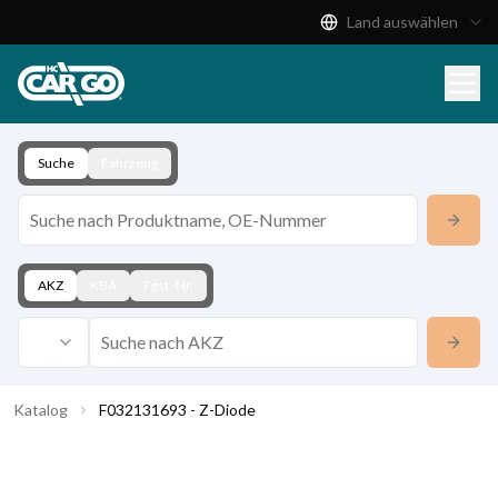
Land auswählen
Produktkatalog
Download
Kontakt
Suche
Fahrzeug
AKZ
KBA
Fgst.-Nr.
Katalog
F032131693 - Z-Diode