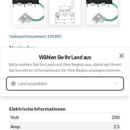
Gebrauchsnummern
131693
Navigation
Wählen Sie Ihr Land aus
Volt 200, Amp. 2.5, Außendurchmesser 102.85, Service
Clo
Bitte wählen Sie Ihr Land und Ihre Region aus, damit wir Ihnen
AA108, Bemerkungen Gleichrichter mit D+ Konnktoren:
die korrekten Informationen für Ihre Region anzeigen können.
HC-CARGO 130650.
Land auswählen
Produktinformationen
Elektrische Informationen
Volt
200
Amp.
2.5