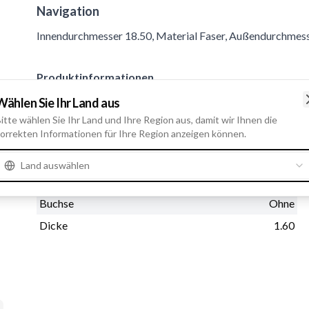
Navigation
Innendurchmesser 18.50, Material Faser, Außendurchmess
Produktinformationen
Wählen Sie Ihr Land aus
Physische Informationen
itte wählen Sie Ihr Land und Ihre Region aus, damit wir Ihnen die
orrekten Informationen für Ihre Region anzeigen können.
Innendurchmesser
18.50
Material
Faser
Land auswählen
Außendurchmesser
23.50
Buchse
Ohne
Dicke
1.60