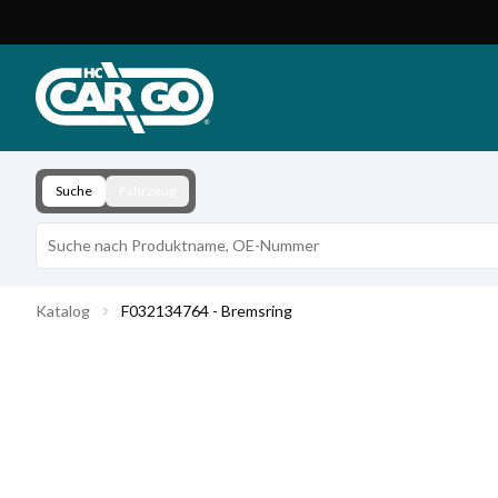
Produktkatalog
Download
Kontakt
Suche
Fahrzeug
Katalog
F032134764 - Bremsring