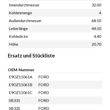
Innendurchmesser
32.00
Kohlenmenge
4
Außendurchmesser
68.50
Leiterlänge
44.50
Kohledicke
4.40
Höhe
20.70
Ersatz und Stückliste
OEM-Nummer
E9OZ11061A
FORD
E9OZ11061B
FORD
E9OZ11061C
FORD
SB331
FORD
SB335
FORD