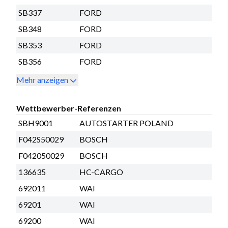
SB337
FORD
SB348
FORD
SB353
FORD
SB356
FORD
Mehr anzeigen
Wettbewerber-Referenzen
SBH9001
AUTOSTARTER POLAND
F042S50029
BOSCH
F042050029
BOSCH
136635
HC-CARGO
692011
WAI
69201
WAI
69200
WAI