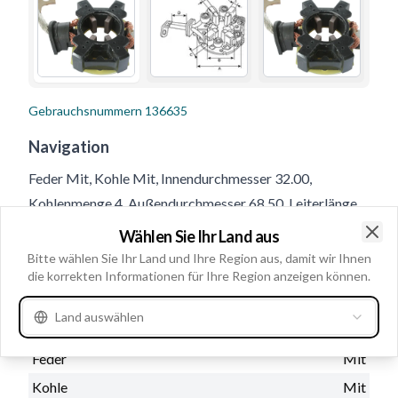
Gebrauchsnummern
136635
Navigation
Feder Mit, Kohle Mit, Innendurchmesser 32.00,
Kohlenmenge 4, Außendurchmesser 68.50, Leiterlänge
44.50, Kohledicke 4.40, Höhe 20.70
Wählen Sie Ihr Land aus
Clo
Bitte wählen Sie Ihr Land und Ihre Region aus, damit wir Ihnen
die korrekten Informationen für Ihre Region anzeigen können.
Produktinformationen
Land auswählen
Physische Informationen
Feder
Mit
Kohle
Mit