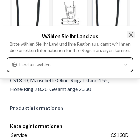
Wählen Sie Ihr Land aus
Gebrauchsnummern
136682
Clo
Bitte wählen Sie Ihr Land und Ihre Region aus, damit wir Ihnen
die korrekten Informationen für Ihre Region anzeigen können.
Navigation
Höhe/Ring 1 8.30, Innendurchmesser 7.10/8.40,
Land auswählen
Material Kupfer, Außendurchmesser 14.85, Service
CS130D, Manschette Ohne, Ringabstand 1.55,
Höhe/Ring 2 8.20, Gesamtlänge 20.30
Produktinformationen
Kataloginformationen
Service
CS130D