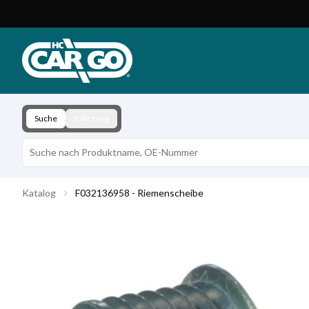
Produktkatalog
Download
Kontakt
Suche
Fahrzeug
Katalog
F032136958 - Riemenscheibe