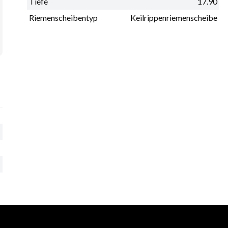
Tiefe
17.90
Riemenscheibentyp
Keilrippenriemenscheibe