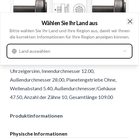
Wählen Sie Ihr Land aus
Clo
Bitte wählen Sie Ihr Land und Ihre Region aus, damit wir Ihnen
die korrekten Informationen für Ihre Region anzeigen können.
Gebrauchsnummern
137170
Navigation
Land auswählen
Splines intern 10, Umlaufsrichtung Gegen den
Uhrzeigersinn, Innendurchmesser 12.00,
Außendurchmesser 28.00, Planetengetriebe Ohne,
Wellenabstand 5.40, Außendurchmesser/Gehäuse
47.50, Anzahl der Zähne 10, Gesamtlänge 109.00
Produktinformationen
Physische Informationen