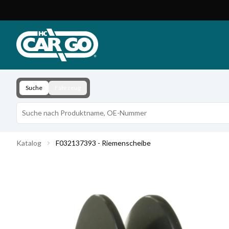
Produktkatalog
Download
Kontakt
Suche
Fahrzeug
Katalog
F032137393 - Riemenscheibe