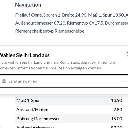
Navigation
Freilauf Ohne, Spuren 1, Breite 24.90, Maß 1. Spur 13.90
Außendurchmesser 87.20, Riementyp C=17.5, Durchmesser 
Riemenscheibentyp Riemenscheibe
Produktinformationen
Wählen Sie Ihr Land aus
itte wählen Sie Ihr Land und Ihre Region aus, damit wir Ihnen die
Physische Informationen
orrekten Informationen für Ihre Region anzeigen können.
Freilauf
Ohne
Land auswählen
Spuren
1
Breite
24.90
Maß 1. Spur
13.90
Abstand/Hinten
2.80
Bohrung Durchmesser
15.00
Außendurchmesser
87.20