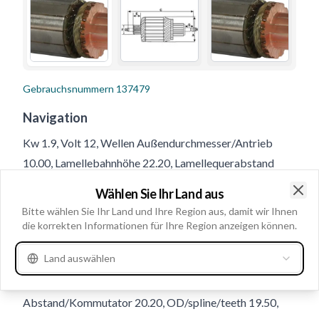
Gebrauchsnummern
137479
Navigation
Kw 1.9, Volt 12, Wellen Außendurchmesser/Antrieb
10.00, Lamellebahnhöhe 22.20, Lamellequerabstand
31.60, Wellendurchmesser/Kollektorseite 10.00,
Wählen Sie Ihr Land aus
Reifen/Verzahnunglänge 14.00, Umlaufsrichtung CR,
Clo
Bitte wählen Sie Ihr Land und Ihre Region aus, damit wir Ihnen
Außendurchmesser/Kommutator 45.60, Lamellelänge
die korrekten Informationen für Ihre Region anzeigen können.
6.80, Innendurchmesser/Kommutator 10.00,
Land auswählen
Lamellenanzahl 13, Kommutatorhöhe 37.50,
Kommutator Durchmesser 31.20,
Abstand/Kommutator 20.20, OD/spline/teeth 19.50,