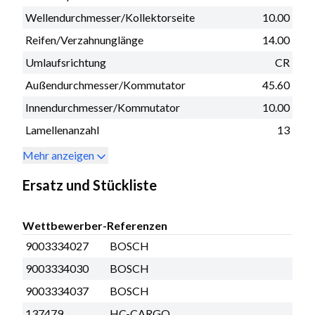
Wellendurchmesser/Kollektorseite
10.00
Reifen/Verzahnunglänge
14.00
Umlaufsrichtung
CR
Außendurchmesser/Kommutator
45.60
Innendurchmesser/Kommutator
10.00
Lamellenanzahl
13
Mehr anzeigen
Ersatz und Stückliste
Wettbewerber-Referenzen
9003334027
BOSCH
9003334030
BOSCH
9003334037
BOSCH
137479
HC-CARGO