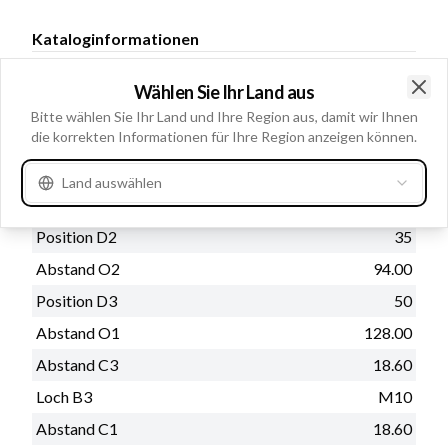
Kataloginformationen
Nadellager: HC-CARGO
Bemerkungen
Wählen Sie Ihr Land aus
140242.
Clo
Bitte wählen Sie Ihr Land und Ihre Region aus, damit wir Ihnen
die korrekten Informationen für Ihre Region anzeigen können.
Physische Informationen
Land auswählen
Loch B2
M10
Position D2
35
Abstand O2
94.00
Position D3
50
Abstand O1
128.00
Abstand C3
18.60
Loch B3
M10
Abstand C1
18.60