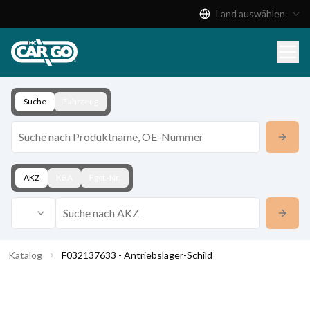
Land auswählen
Produktkatalog
Download
Kontakt
Suche
Fahrzeug
AKZ
KBA
Fgst.-Nr.
Katalog
F032137633 - Antriebslager-Schild