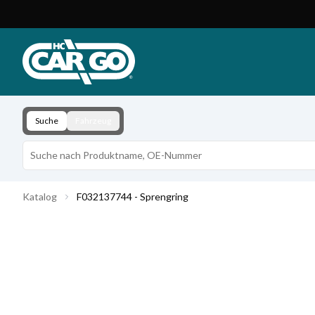
Produktkatalog
Download
Kontakt
Suche
Fahrzeug
Katalog
F032137744 - Sprengring