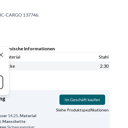
g: HC-CARGO 137746.
Physische Informationen
Material
Stahl
Close
Dicke
2.30
ing
Im Geschäft kaufen
Siehe Produktspezifikationen
sser
14.25
,
Material
0
,
Manschette
gen
Sicherungsring: