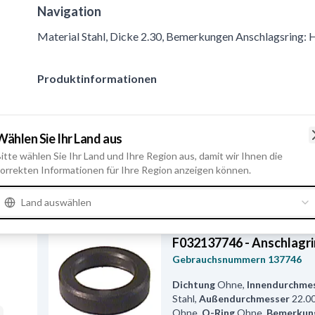
Navigation
Material Stahl, Dicke 2.30, Bemerkungen Anschlagsrin
Produktinformationen
Kataloginformationen
Wählen Sie Ihr Land aus
Anschlagsring: HC-
Bemerkungen
itte wählen Sie Ihr Land und Ihre Region aus, damit wir Ihnen die
CARGO 137746.
orrekten Informationen für Ihre Region anzeigen können.
Verwandte Produkte
Land auswählen
F032137746 - Anschlagr
Gebrauchsnummern
137746
Dichtung
Ohne
,
Innendurchme
Stahl
,
Außendurchmesser
22.0
Ohne
,
O-Ring
Ohne
,
Bemerkun