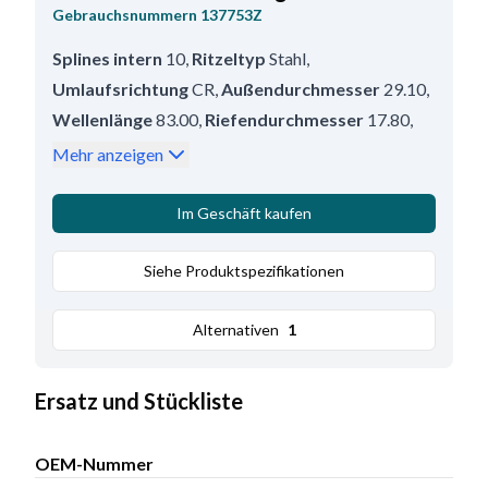
Gebrauchsnummern
137753Z
Splines intern
10
,
Ritzeltyp
Stahl
,
Umlaufsrichtung
CR
,
Außendurchmesser
29.10
,
Wellenlänge
83.00
,
Riefendurchmesser
17.80
,
Planetengetriebe
Ohne
,
Mehr anzeigen
Außendurchmesser/Gehäuse
53.50
,
Anzahl der Zähne
9
,
Gesamtlänge
83.00
Im Geschäft kaufen
Siehe Produktspezifikationen
Alternativen
1
Ersatz und Stückliste
OEM-Nummer