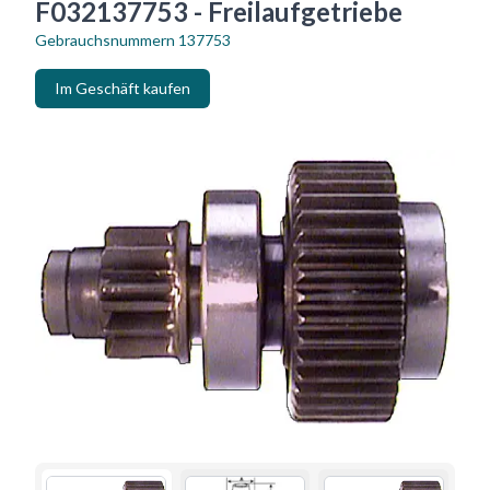
F032137753 - Freilaufgetriebe
Gebrauchsnummern
137753
Im Geschäft kaufen