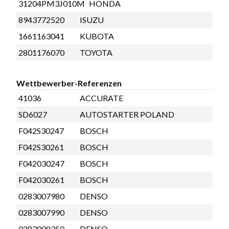
31204PM3J010M
HONDA
8943772520
ISUZU
1661163041
KUBOTA
2801176070
TOYOTA
Wettbewerber-Referenzen
41036
ACCURATE
SD6027
AUTOSTARTER POLAND
F042S30247
BOSCH
F042S30261
BOSCH
F042030247
BOSCH
F042030261
BOSCH
0283007980
DENSO
0283007990
DENSO
0283008350
DENSO