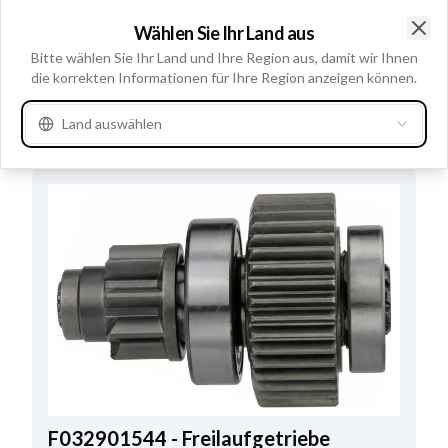
Außendurchmesser
29.00
Wählen Sie Ihr Land aus
Clo
Anzahl der Zähne
9
Bitte wählen Sie Ihr Land und Ihre Region aus, damit wir Ihnen
die korrekten Informationen für Ihre Region anzeigen können.
Gesamtlänge
83.00
Land auswählen
Alternativen
F032901544 - Freilaufgetriebe