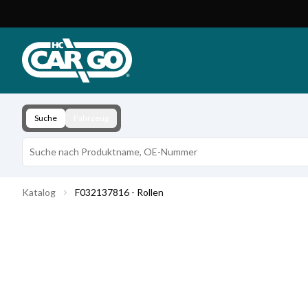
Produktkatalog
Download
Kontakt
Suche
Fahrzeug
Katalog
F032137816 - Rollen