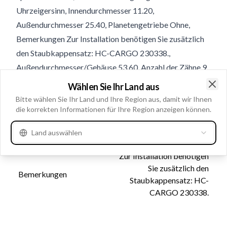
Uhrzeigersinn, Innendurchmesser 11.20,
Außendurchmesser 25.40, Planetengetriebe Ohne,
Bemerkungen Zur Installation benötigen Sie zusätzlich
den Staubkappensatz: HC-CARGO 230338.,
Außendurchmesser/Gehäuse 53.60, Anzahl der Zähne 9,
Gesamtlänge 93.50
Wählen Sie Ihr Land aus
Clo
Bitte wählen Sie Ihr Land und Ihre Region aus, damit wir Ihnen
die korrekten Informationen für Ihre Region anzeigen können.
Produktinformationen
Land auswählen
Kataloginformationen
Zur Installation benötigen
Sie zusätzlich den
Bemerkungen
Staubkappensatz: HC-
CARGO 230338.