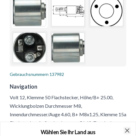
Gebrauchsnummern
137982
Navigation
Volt 12, Klemme 50 Flachstecker, Höhe/B+ 25.00,
Wicklungbolzen Durchmesser M8,
Innendurchmesser/Auge 4.60, B+ M8x1.25, Klemme 15a
Flachstecker, Außendurchmesser 56.40, Terminal
15A/mm 6.30-15.10, Löcheranzahl 3, Anschlüsseanzahl
Wählen Sie Ihr Land aus