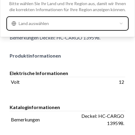
Clo
Bitte wählen Sie Ihr Land und Ihre Region aus, damit wir Ihnen
4, Terminal 50/mm 6.30-15.10, Wicklungbolzen länge
die korrekten Informationen für Ihre Region anzeigen können.
10.50, ID/Eisenkern mm 10.30,
Außendurchmesser/Auge 10.60, AD/Eisenkern mm
Land auswählen
27.00, Löcheranzahl 3, Gesamtlänge 96.00, Länge 59.40,
Bemerkungen Deckel: HC-CARGO 139598.
Produktinformationen
Elektrische Informationen
Volt
12
Kataloginformationen
Deckel: HC-CARGO
Bemerkungen
139598.