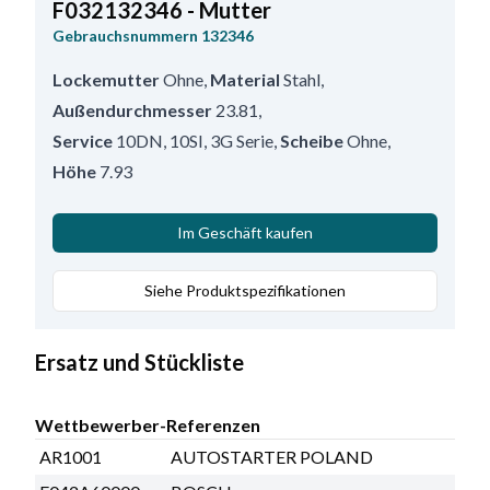
F032132346 - Mutter
Gebrauchsnummern
132346
Lockemutter
Ohne
,
Material
Stahl
,
Außendurchmesser
23.81
,
Service
10DN, 10SI, 3G Serie
,
Scheibe
Ohne
,
Höhe
7.93
Im Geschäft kaufen
Siehe Produktspezifikationen
Ersatz und Stückliste
Wettbewerber-Referenzen
AR1001
AUTOSTARTER POLAND