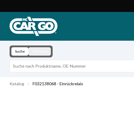
Produktkatalog
Download
Kontakt
Suche
Fahrzeug
Katalog
F032138068 - Einrückrelais