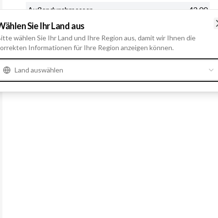
Außendurchmesser
42.00
Wählen Sie Ihr Land aus
Löcheranzahl
2
itte wählen Sie Ihr Land und Ihre Region aus, damit wir Ihnen die
Gesamtlänge
89.50
orrekten Informationen für Ihre Region anzeigen können.
Land auswählen