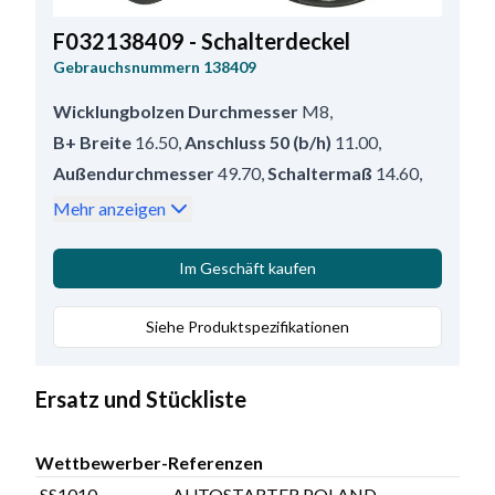
F032138409 - Schalterdeckel
Gebrauchsnummern
138409
Wicklungbolzen Durchmesser
M8
,
B+ Breite
16.50
,
Anschluss 50 (b/h)
11.00
,
Außendurchmesser
49.70
,
Schaltermaß
14.60
,
Anschluss 50 gr.
M5/13.00
,
B+ Type
Bolzen
,
Mehr anzeigen
Anschlüsseanzahl
3
,
Wicklungbolzen länge
16.00
,
B+ Größe
M8
,
Im Geschäft kaufen
Kappetyp/hinten
Schrumpfen
,
Erdungskabel
Siehe Produktspezifikationen
Kurz
,
Anschluss 50 typ
Bolzen
,
Innendurchmesser
41.30
,
Service
PG260
,
Bemerkungen
HC-CARGO 138217.
Ersatz und Stückliste
Wettbewerber-Referenzen
SS1010
AUTOSTARTER POLAND