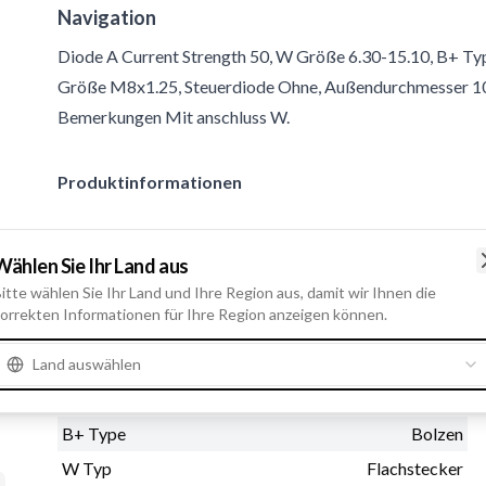
Navigation
Diode A Current Strength 50, W Größe 6.30-15.10, B+ Ty
Größe M8x1.25, Steuerdiode Ohne, Außendurchmesser 107.
Bemerkungen Mit anschluss W.
Produktinformationen
Elektrische Informationen
Wählen Sie Ihr Land aus
Diode A Current Strength
50
itte wählen Sie Ihr Land und Ihre Region aus, damit wir Ihnen die
orrekten Informationen für Ihre Region anzeigen können.
Land auswählen
Physische Informationen
W Größe
6.30-15.10
B+ Type
Bolzen
W Typ
Flachstecker