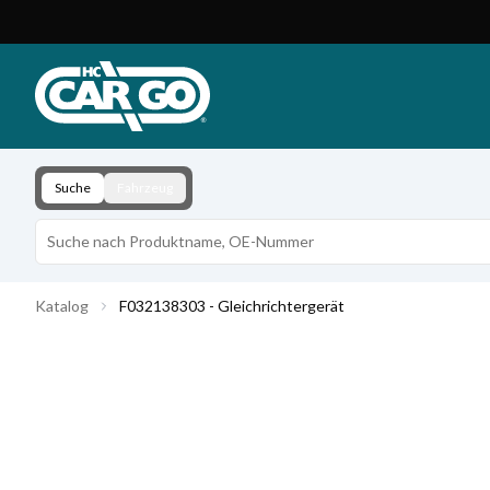
Produktkatalog
Download
Kontakt
Suche
Fahrzeug
Katalog
F032138303 - Gleichrichtergerät