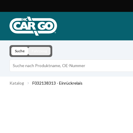
Produktkatalog
Download
Kontakt
Suche
Fahrzeug
Katalog
F032138313 - Einrückrelais