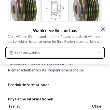
Wählen Sie Ihr Land aus
Gebrauchsnummern
230177
Clo
Bitte wählen Sie Ihr Land und Ihre Region aus, damit wir Ihnen
Navigation
die korrekten Informationen für Ihre Region anzeigen können.
Freilauf Ohne, Spuren 5, Breite 34.10, Maß 1. Spur 15.00,
Land auswählen
Abstand/Hinten 0.00, Bohrung Durchmesser 17.00,
Außendurchmesser 60.00, Tiefe 27.40,
Riemenscheibentyp Keilrippenriemenscheibe
Produktinformationen
Physische Informationen
Freilauf
Ohne