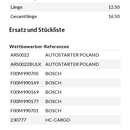
Länge
12.50
Gesamtlänge
16.50
Ersatz und Stückliste
Wettbewerber-Referenzen
ARS0022
AUTOSTARTER POLAND
ARS0022BULK
AUTOSTARTER POLAND
F00M990705
BOSCH
F00M990149
BOSCH
F00M990169
BOSCH
F00M990177
BOSCH
F00M990701
BOSCH
230777
HC-CARGO