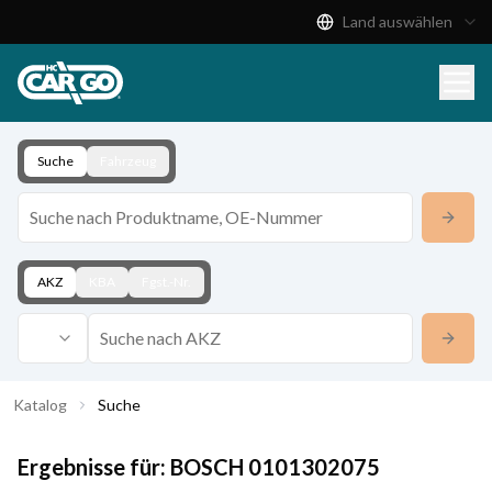
Land auswählen
Produktkatalog
Download
Kontakt
Suche
Fahrzeug
AKZ
KBA
Fgst.-Nr.
Katalog
Suche
Ergebnisse für:
BOSCH
0101302075