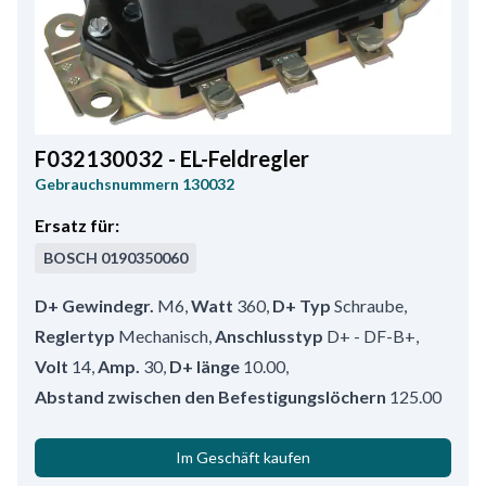
F032130032 - EL-Feldregler
Gebrauchsnummern
130032
Ersatz für:
BOSCH
0190350060
D+ Gewindegr.
M6
,
Watt
360
,
D+ Typ
Schraube
,
Reglertyp
Mechanisch
,
Anschlusstyp
D+ - DF-B+
,
Volt
14
,
Amp.
30
,
D+ länge
10.00
,
Abstand zwischen den Befestigungslöchern
125.00
Im Geschäft kaufen