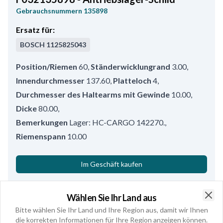
Gebrauchsnummern
135898
Ersatz für:
BOSCH
1125825043
Position/Riemen
60
,
Ständerwicklungrand
3.00
,
Innendurchmesser
137.60
,
Platteloch
4
,
Durchmesser des Haltearms mit Gewinde
10.00
,
Dicke
80.00
,
Bemerkungen
Lager: HC-CARGO 142270.
,
Riemenspann
10.00
Im Geschäft kaufen
Siehe Produktspezifikationen
Wählen Sie Ihr Land aus
Clo
Bitte wählen Sie Ihr Land und Ihre Region aus, damit wir Ihnen
Verwandte Produkte
1
die korrekten Informationen für Ihre Region anzeigen können.