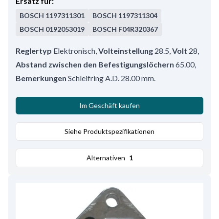
Ersatz für:
BOSCH
1197311301
BOSCH
1197311304
BOSCH
0192053019
BOSCH
F04R320367
Reglertyp
Elektronisch
,
Volteinstellung
28.5
,
Volt
28
,
Abstand zwischen den Befestigungslöchern
65.00
,
Bemerkungen
Schleifring A.D. 28.00 mm.
Im Geschäft kaufen
Siehe Produktspezifikationen
Alternativen
1