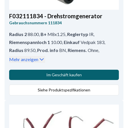
F032111834 - Drehstromgenerator
Gebrauchsnummern
111834
Radius 2
88.00
,
B+
M8x1.25
,
Reglertyp
IR
,
Riemenspannloch 1
10.00
,
Einkauf
Vedpak 183
,
Radius
89.50
,
Prod. info
BN
,
Riemens.
Ohne
,
W Anschlusstyp
M5
,
Größe Haltearmloch 1
10.00
,
Mehr anzeigen
Anschluss
W
,
Service
Scania
,
Breite/Halterarm
80.00
,
D+ Größe
M4
,
Im Geschäft kaufen
D+ Position
25
,
Volt
28
,
Amp.
55
,
Riemenspannloch Position
Siehe Produktspezifikationen
60
,
Gesamtlänge
180.00
,
Regler/kohlenhalter pos.
55
,
Bemerkungen
Hochleistungsausführung: HC-CARGO
112182 (80 A).
,
B+ Position
43