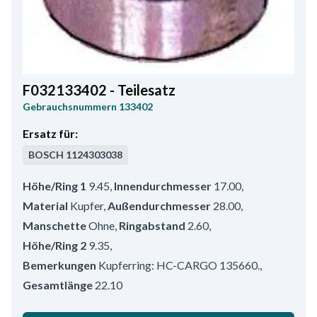
F032133402 - Teilesatz
Gebrauchsnummern
133402
Ersatz für:
BOSCH
1124303038
Höhe/Ring 1
9.45
,
Innendurchmesser
17.00
,
Material
Kupfer
,
Außendurchmesser
28.00
,
Manschette
Ohne
,
Ringabstand
2.60
,
Höhe/Ring 2
9.35
,
Bemerkungen
Kupferring: HC-CARGO 135660.
,
Gesamtlänge
22.10