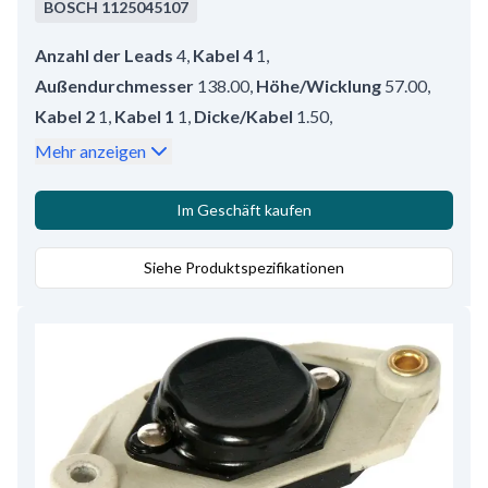
BOSCH
1125045107
Anzahl der Leads
4
,
Kabel 4
1
,
Außendurchmesser
138.00
,
Höhe/Wicklung
57.00
,
Kabel 2
1
,
Kabel 1
1
,
Dicke/Kabel
1.50
,
Ständerwicklung
Stern mit auslauf
,
Kabel 3
1
,
Mehr anzeigen
Innendurchmesser
102.00
,
AD mm 2
130.00
,
Volt
28
,
Amp.
55
,
Höhe
23.60
Im Geschäft kaufen
Siehe Produktspezifikationen