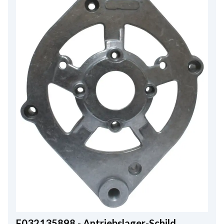
F032135898 - Antriebslager-Schild