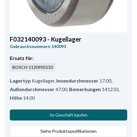
F032140093 - Kugellager
Gebrauchsnummern
140093
Ersatz für:
BOSCH
1120905533
Lagertyp
Kugellager
,
Innendurchmesser
17.00
,
Außendurchmesser
47.00
,
Bemerkungen
141233
,
Höhe
14.00
Im Geschäft kaufen
Siehe Produktspezifikationen