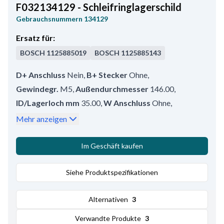
F032134129 - Schleifringlagerschild
Gebrauchsnummern
134129
Ersatz für:
BOSCH
1125885019
BOSCH
1125885143
D+ Anschluss
Nein
,
B+ Stecker
Ohne
,
Gewindegr.
M5
,
Außendurchmesser
146.00
,
ID/Lagerloch mm
35.00
,
W Anschluss
Ohne
,
ID Loch/B+ mm
12.00
,
Ständerwicklungrand
3.50
,
Mehr anzeigen
Innendurchmesser
137.50
,
ID Loch/D+ mm
6.60
,
Bemerkungen
Lager: HC-CARGO 140105.
,
Im Geschäft kaufen
Höhe
60.80
Siehe Produktspezifikationen
Alternativen
3
Verwandte Produkte
3