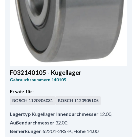
F032140105 - Kugellager
Gebrauchsnummern
140105
Ersatz für:
BOSCH
1120905031
BOSCH
1120905105
Lagertyp
Kugellager
,
Innendurchmesser
12.00
,
Außendurchmesser
32.00
,
Bemerkungen
62201-2RS-P.
,
Höhe
14.00