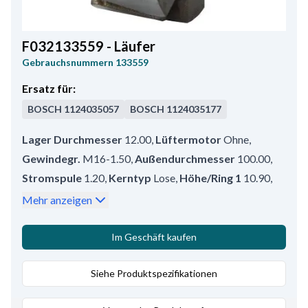
F032133559 - Läufer
Gebrauchsnummern
133559
Ersatz für:
BOSCH
1124035057
BOSCH
1124035177
Lager Durchmesser
12.00
,
Lüftermotor
Ohne
,
Gewindegr.
M16-1.50
,
Außendurchmesser
100.00
,
Stromspule
1.20
,
Kerntyp
Lose
,
Höhe/Ring 1
10.90
,
Höhe/Ring 2
9.50
,
Länge/S.R.E.
50.30
,
Mehr anzeigen
Länge/Antriebslagerschild
59.00
,
Windungen
787
,
Umlaufsrichtung
Nicht verfügbar
,
Kernhöhe
29.00
,
Im Geschäft kaufen
Schleifring vorne
82.80
,
Außendurchmesser 2
27.50
,
Kabeldurchmesser
Siehe Produktspezifikationen
0.65
,
Schleifring hinten
94.20
,
Gewindelänge
13.50
,
Kerndurchmesser
47.50
,