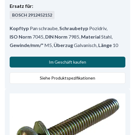
Ersatz für:
BOSCH
2912452152
Kopftyp
Pan schraube
,
Schraubetyp
Pozidriv
,
ISO Norm
7045
,
DIN Norm
7985
,
Material
Stahl
,
Gewinde/mm/"
M5
,
Überzug
Galvanisch
,
Länge
10
Im Geschäft kaufen
Siehe Produktspezifikationen