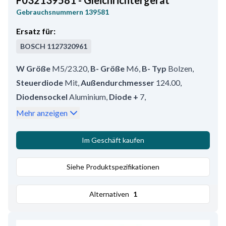
F032139581 - Gleichrichtergerät
Gebrauchsnummern
139581
Ersatz für:
BOSCH
1127320961
W Größe
M5/23.20
,
B- Größe
M6
,
B- Typ
Bolzen
,
Steuerdiode
Mit
,
Außendurchmesser
124.00
,
Diodensockel
Aluminium
,
Diode +
7
,
Anzahl der Dioden
14
,
Diode -
7
,
B+ Type
Bolzen
,
Mehr anzeigen
W Typ
Bolzen
,
Diode A Current Strength
40
,
Anschlüsse für Stator
4
,
B+ Größe
M8x1.25
,
Im Geschäft kaufen
Innendurchmesser
36.50
,
W länge
23.00
,
D+ Typ
Bolzen
Siehe Produktspezifikationen
,
B+ länge
33.00
,
Erregerdiode
Mit
,
D+ Größe
M6
,
D+ länge
33.00
Alternativen
1