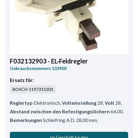
F032132903 - EL-Feldregler
Gebrauchsnummern
132903
Ersatz für:
BOSCH
1197311301
Reglertyp
Elektronisch
,
Volteinstellung
28
,
Volt
28
,
Abstand zwischen den Befestigungslöchern
64.00
,
Bemerkungen
Schleifring A.D. 28.00 mm.
Im Geschäft kaufen