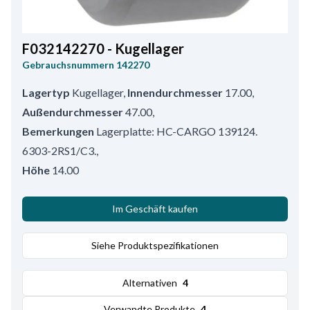
F032142270 - Kugellager
Gebrauchsnummern
142270
Lagertyp
Kugellager
,
Innendurchmesser
17.00
,
Außendurchmesser
47.00
,
Bemerkungen
Lagerplatte: HC-CARGO 139124.
6303-2RS1/C3.
,
Höhe
14.00
Im Geschäft kaufen
Siehe Produktspezifikationen
Alternativen
4
Verwandte Produkte
4