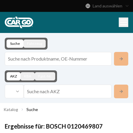
Land auswählen
Produktkatalog
Download
Kontakt
Suche
Fahrzeug
AKZ
KBA
Fgst.-Nr.
Katalog
Suche
Ergebnisse für:
BOSCH
0120469807