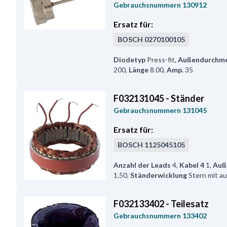
Gebrauchsnummern
130912
Ersatz für:
BOSCH
0270100105
Diodetyp
Press-fit
,
Außendurchme
200
,
Länge
8.00
,
Amp.
35
F032131045 - Ständer
Gebrauchsnummern
131045
Ersatz für:
BOSCH
1125045105
Anzahl der Leads
4
,
Kabel 4
1
,
Auß
1.50
,
Ständerwicklung
Stern mit au
F032133402 - Teilesatz
Gebrauchsnummern
133402