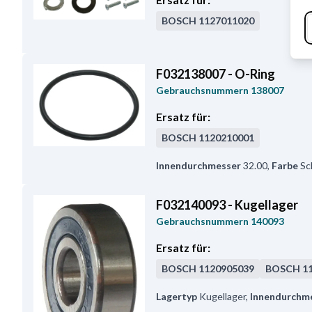
BOSCH
1127011020
F032138007 - O-Ring
Gebrauchsnummern
138007
Ersatz für:
BOSCH
1120210001
Innendurchmesser
32.00
,
Farbe
Sc
F032140093 - Kugellager
Gebrauchsnummern
140093
Ersatz für:
BOSCH
1120905039
BOSCH
1
Lagertyp
Kugellager
,
Innendurchm