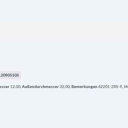
120905105
esser
12.00
,
Außendurchmesser
32.00
,
Bemerkungen
62201-2RS-P.
,
H