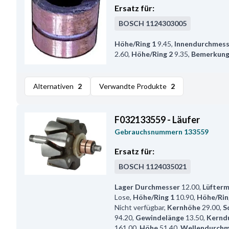
Ersatz für:
BOSCH
1124303005
Höhe/Ring 1
9.45
,
Innendurchmess
2.60
,
Höhe/Ring 2
9.35
,
Bemerkun
Alternativen
2
Verwandte Produkte
2
F032133559 - Läufer
Gebrauchsnummern
133559
Ersatz für:
BOSCH
1124035021
Lager Durchmesser
12.00
,
Lüfter
Lose
,
Höhe/Ring 1
10.90
,
Höhe/Rin
Nicht verfügbar
,
Kernhöhe
29.00
,
S
94.20
,
Gewindelänge
13.50
,
Kernd
161.00
,
Höhe
51.40
,
Wellendurchm