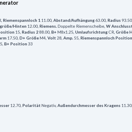
nerator
R
,
Riemenspannloch 1
11.00
,
Abstand/Aufhängung
63.00
,
Radius
93.50
größe/Hinten
12.00
,
Riemens.
Doppelte Riemenscheibe
,
W Anschluss
osition
15
,
Radius 2
88.00
,
B+
M8x1.25
,
Umlaufsrichtung
CR
,
Größe H
rarm
17.50
,
D+ Größe
M4
,
Volt
28
,
Amp.
55
,
Riemenspannloch Positio
5
,
B+ Position
33
sser
12.70
,
Polarität
Negativ
,
Außendurchmesser des Kragens
11.30