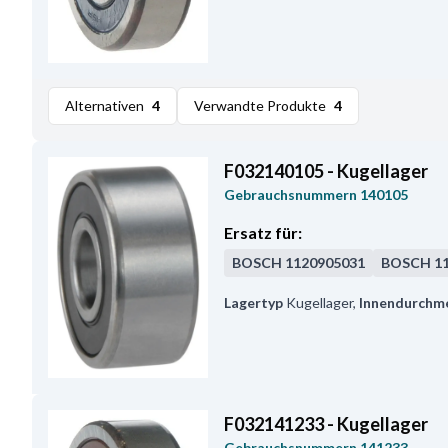
Alternativen
4
Verwandte Produkte
4
F032140105 - Kugellager
Gebrauchsnummern
140105
Ersatz für:
BOSCH
1120905031
BOSCH
1
Lagertyp
Kugellager
,
Innendurchm
F032141233 - Kugellager
Gebrauchsnummern
141233