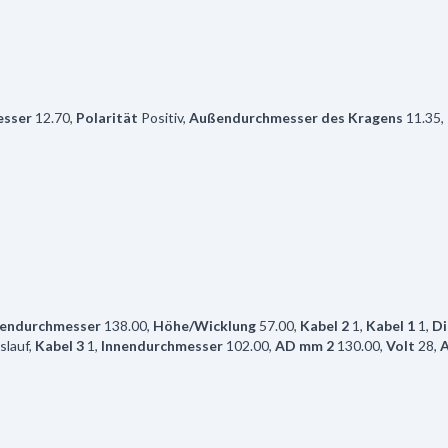
sser
12.70
,
Polarität
Positiv
,
Außendurchmesser des Kragens
11.35
,
endurchmesser
138.00
,
Höhe/Wicklung
57.00
,
Kabel 2
1
,
Kabel 1
1
,
Di
slauf
,
Kabel 3
1
,
Innendurchmesser
102.00
,
AD mm 2
130.00
,
Volt
28
,