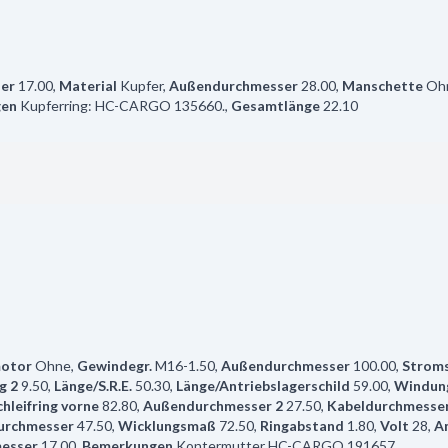
er
17.00
,
Material
Kupfer
,
Außendurchmesser
28.00
,
Manschette
Oh
gen
Kupferring: HC-CARGO 135660.
,
Gesamtlänge
22.10
motor
Ohne
,
Gewindegr.
M16-1.50
,
Außendurchmesser
100.00
,
Strom
g 2
9.50
,
Länge/S.R.E.
50.30
,
Länge/Antriebslagerschild
59.00
,
Windun
chleifring vorne
82.80
,
Außendurchmesser 2
27.50
,
Kabeldurchmesse
urchmesser
47.50
,
Wicklungsmaß
72.50
,
Ringabstand
1.80
,
Volt
28
,
A
esser
17.00
,
Bemerkungen
Kontermutter HC-CARGO 191657.