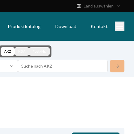
Land auswählen
Produktkatalog
Download
Kontakt
AKZ
KBA
Fgst.-Nr.