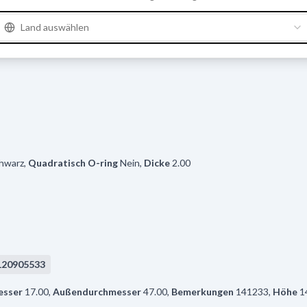
Land auswählen
hwarz
,
Quadratisch O-ring
Nein
,
Dicke
2.00
120905533
esser
17.00
,
Außendurchmesser
47.00
,
Bemerkungen
141233
,
Höhe
1