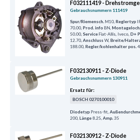
F032111419 - Drehstromge
Gebrauchsnummern
111419
Spur/Riemensch.
M10
,
Reglertyp
I
70.00
,
Prod. info
BN
,
Montageloch
50.00
,
Service
Fiat-Allis, Iveco
,
D+ P
12.70
,
Anschluss
W
,
Breite/Halte
188.00
,
Regler/kohlenhalter pos.
4
F032130911 - Z-Diode
Gebrauchsnummern
130911
Ersatz für:
BOSCH
0270100010
Diodetyp
Press-fit
,
Außendurchme
200
,
Länge
8.25
,
Amp.
35
F032130912 - Z-Diode