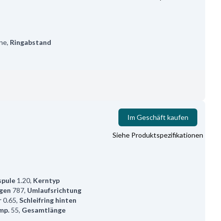
ne
,
Ringabstand
Im Geschäft kaufen
Siehe Produktspezifikationen
spule
1.20
,
Kerntyp
gen
787
,
Umlaufsrichtung
r
0.65
,
Schleifring hinten
mp.
55
,
Gesamtlänge