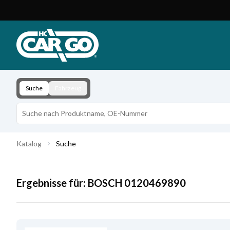
Produktkatalog
Download
Kontakt
Suche
Fahrzeug
Katalog
Suche
Ergebnisse für:
BOSCH
0120469890