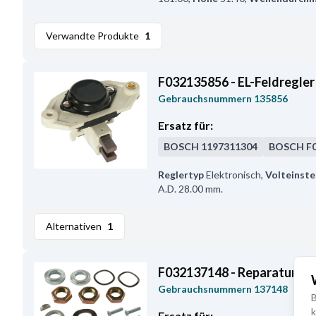
Verwandte Produkte
1
F032135856 - EL-Feldregler
Gebrauchsnummern
135856
Ersatz für:
BOSCH
1197311304
BOSCH
F
Reglertyp
Elektronisch
,
Volteinste
A.D. 28.00 mm.
Alternativen
1
F032137148 - Reparatursat
Gebrauchsnummern
137148
B
k
Ersatz für: