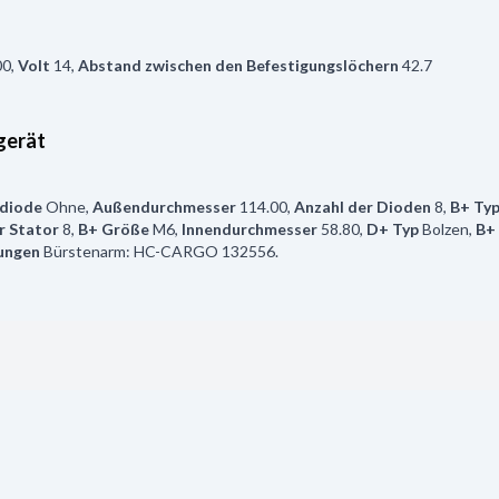
00
,
Volt
14
,
Abstand zwischen den Befestigungslöchern
42.7
gerät
diode
Ohne
,
Außendurchmesser
114.00
,
Anzahl der Dioden
8
,
B+ Ty
r Stator
8
,
B+ Größe
M6
,
Innendurchmesser
58.80
,
D+ Typ
Bolzen
,
B+
ungen
Bürstenarm: HC-CARGO 132556.