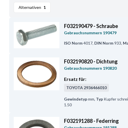
Alternativen
1
F032190479 - Schraube
Gebrauchsnummern
190479
ISO Norm
4017
,
DIN Norm
933
,
Ma
F032190820 - Dichtung
Gebrauchsnummern
190820
Ersatz für:
TOYOTA
2936466010
Gewindetyp
mm
,
Typ
Kupfer schre
1.50
F032191288 - Federring
Gebrauchsnummern
191288