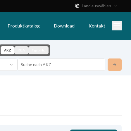
Land auswählen
Produktkatalog
Download
Kontakt
AKZ
KBA
Fgst.-Nr.