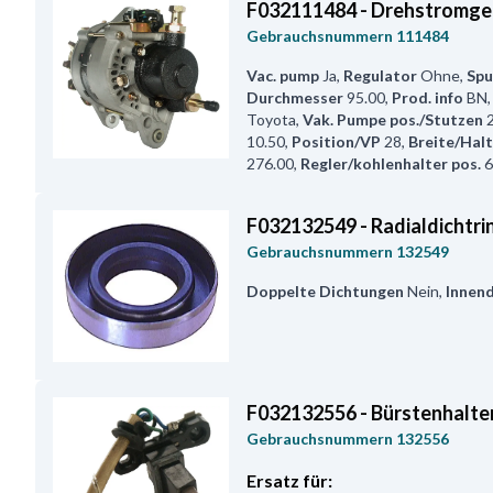
F032111484 - Drehstromge
Gebrauchsnummern
111484
Vac. pump
Ja
,
Regulator
Ohne
,
Spu
Durchmesser
95.00
,
Prod. info
BN
Toyota
,
Vak. Pumpe pos./Stutzen
10.50
,
Position/VP
28
,
Breite/Hal
276.00
,
Regler/kohlenhalter pos.
6
F032132549 - Radialdichtri
Gebrauchsnummern
132549
Doppelte Dichtungen
Nein
,
Innen
F032132556 - Bürstenhalte
Gebrauchsnummern
132556
Ersatz für: