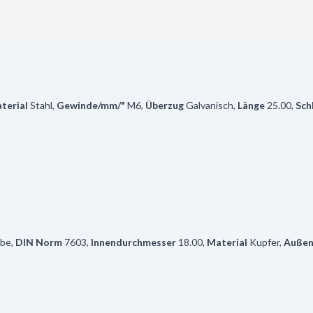
terial
Stahl
,
Gewinde/mm/"
M6
,
Überzug
Galvanisch
,
Länge
25.00
,
Sch
ibe
,
DIN Norm
7603
,
Innendurchmesser
18.00
,
Material
Kupfer
,
Außen