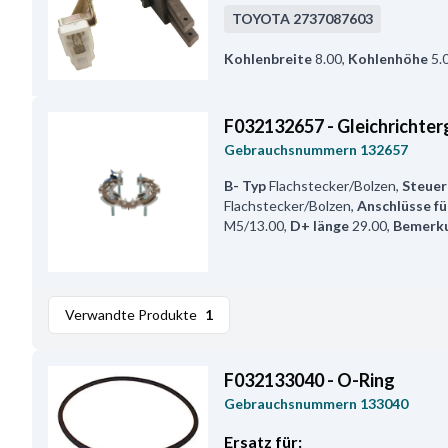
TOYOTA
2737087603
Kohlenbreite
8.00
,
Kohlenhöhe
5.
F032132657 - Gleichrichter
Gebrauchsnummern
132657
B- Typ
Flachstecker/Bolzen
,
Steuer
Flachstecker/Bolzen
,
Anschlüsse fü
M5/13.00
,
D+ länge
29.00
,
Bemerk
Verwandte Produkte
1
F032133040 - O-Ring
Gebrauchsnummern
133040
Ersatz für: