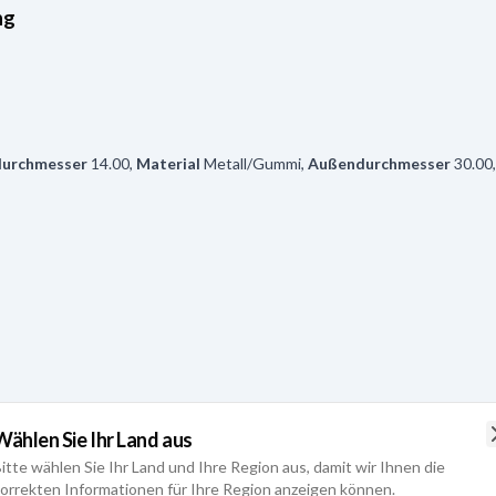
ng
durchmesser
14.00
,
Material
Metall/Gummi
,
Außendurchmesser
30.00
nsatz
Wählen Sie Ihr Land aus
itte wählen Sie Ihr Land und Ihre Region aus, damit wir Ihnen die
orrekten Informationen für Ihre Region anzeigen können.