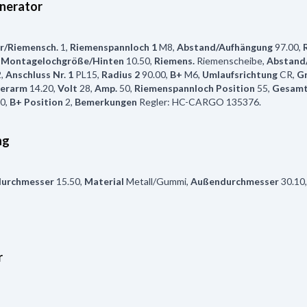
nerator
r/Riemensch.
1
,
Riemenspannloch 1
M8
,
Abstand/Aufhängung
97.00
,
,
Montagelochgröße/Hinten
10.50
,
Riemens.
Riemenscheibe
,
Abstand
2
,
Anschluss Nr. 1
PL15
,
Radius 2
90.00
,
B+
M6
,
Umlaufsrichtung
CR
,
Gr
terarm
14.20
,
Volt
28
,
Amp.
50
,
Riemenspannloch Position
55
,
Gesamt
0
,
B+ Position
2
,
Bemerkungen
Regler: HC-CARGO 135376.
ng
durchmesser
15.50
,
Material
Metall/Gummi
,
Außendurchmesser
30.10
r