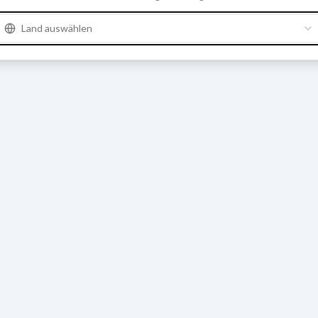
Land auswählen
e
Ohne
,
Kohlenmenge
M10
,
Leiterlänge
75.00
,
Lotloch
Ohne
,
Dicke
8.