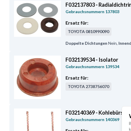
F032137803 - Radialdichtri
Gebrauchsnummern
137803
Ersatz für:
TOYOTA
0810990090
Doppelte Dichtungen
Nein
,
Innen
F032139534 - Isolator
Gebrauchsnummern
139534
Ersatz für:
TOYOTA
2738756070
F032140369 - Kohlebürste
Gebrauchsnummern
140369
B
k
Ersatz für: