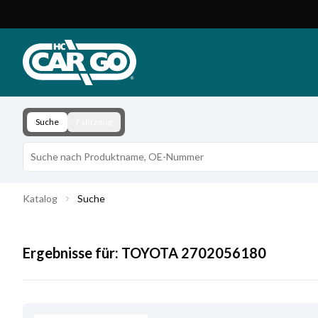
Produktkatalog
Download
Kontakt
Suche
Fahrzeug
Katalog
Suche
Ergebnisse für:
TOYOTA
2702056180