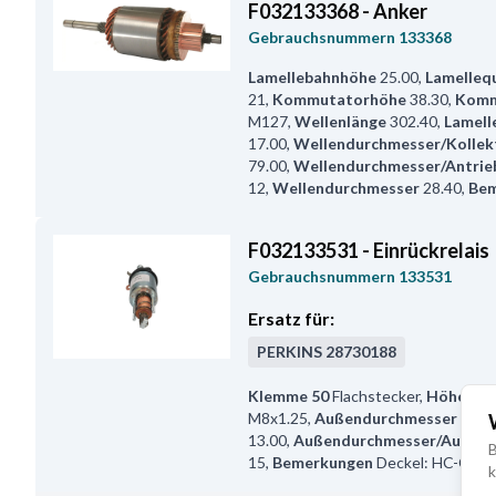
F032133368 - Anker
Gebrauchsnummern
133368
Lamellebahnhöhe
25.00
,
Lamelleq
21
,
Kommutatorhöhe
38.30
,
Komm
M127
,
Wellenlänge
302.40
,
Lamell
17.00
,
Wellendurchmesser/Kollek
79.00
,
Wellendurchmesser/Antrie
12
,
Wellendurchmesser
28.40
,
Bem
F032133531 - Einrückrelais
Gebrauchsnummern
133531
Ersatz für:
PERKINS
28730188
Klemme 50
Flachstecker
,
Höhe/B+
M8x1.25
,
Außendurchmesser
53.8
13.00
,
Außendurchmesser/Auge
2
B
15
,
Bemerkungen
Deckel: HC-CAR
k