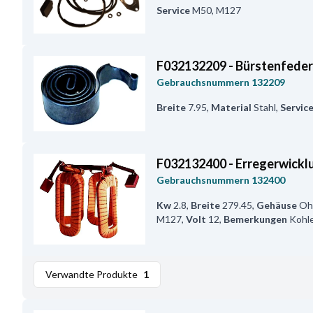
Service
M50, M127
F032132209 - Bürstenfede
Gebrauchsnummern
132209
Breite
7.95
,
Material
Stahl
,
Servic
F032132400 - Erregerwickl
Gebrauchsnummern
132400
Kw
2.8
,
Breite
279.45
,
Gehäuse
Oh
M127
,
Volt
12
,
Bemerkungen
Kohl
Verwandte Produkte
1