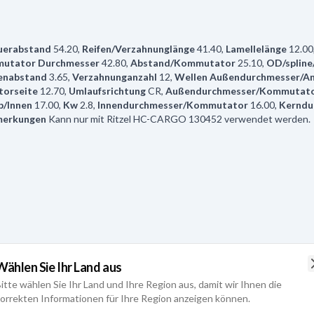
uerabstand
54.20
,
Reifen/Verzahnunglänge
41.40
,
Lamellelänge
12.00
utator Durchmesser
42.80
,
Abstand/Kommutator
25.10
,
OD/spline
enabstand
3.65
,
Verzahnunganzahl
12
,
Wellen Außendurchmesser/An
torseite
12.70
,
Umlaufsrichtung
CR
,
Außendurchmesser/Kommutat
b/Innen
17.00
,
Kw
2.8
,
Innendurchmesser/Kommutator
16.00
,
Kerndu
erkungen
Kann nur mit Ritzel HC-CARGO 130452 verwendet werden.
13.00
,
Wicklungbolzen Durchmesser
M8
,
Innendurchmesser/Auge
5.
0
,
Löcheranzahl
2
,
Anschlüsseanzahl
3
,
Terminal 50/mm
6.30-15.10
,
Wi
Wählen Sie Ihr Land aus
0.80
,
AD/Eisenkern mm
25.35
,
Service
M127
,
Volt
12
,
Gesamtlänge
10
itte wählen Sie Ihr Land und Ihre Region aus, damit wir Ihnen die
GO 131015.
orrekten Informationen für Ihre Region anzeigen können.