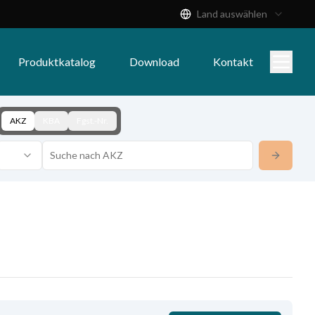
Land auswählen
Produktkatalog
Download
Kontakt
AKZ
KBA
Fgst.-Nr.