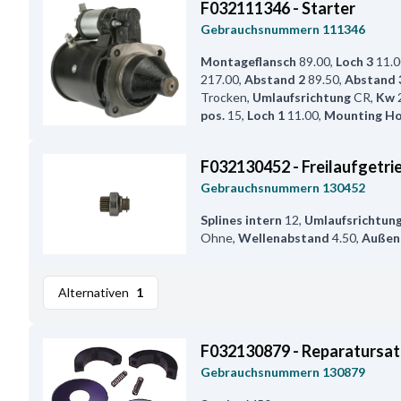
F032111346 - Starter
Gebrauchsnummern
111346
Montageflansch
89.00
,
Loch 3
11.0
217.00
,
Abstand 2
89.50
,
Abstand 
Trocken
,
Umlaufsrichtung
CR
,
Kw
pos.
15
,
Loch 1
11.00
,
Mounting Ho
F032130452 - Freilaufgetri
Gebrauchsnummern
130452
Splines intern
12
,
Umlaufsrichtun
Ohne
,
Wellenabstand
4.50
,
Außen
Alternativen
1
F032130879 - Reparatursat
Gebrauchsnummern
130879