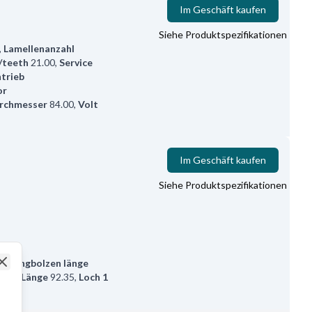
Im Geschäft kaufen
Siehe Produktspezifikationen
,
Lamellenanzahl
/teeth
21.00
,
Service
trieb
or
rchmesser
84.00
,
Volt
Im Geschäft kaufen
Siehe Produktspezifikationen
50
,
B+
cklungbolzen länge
4.00
,
Länge
92.35
,
Loch 1
Close