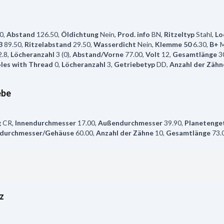
0
,
Abstand
126.50
,
Öldichtung
Nein
,
Prod. info
BN
,
Ritzeltyp
Stahl
,
Lo
3
89.50
,
Ritzelabstand
29.50
,
Wasserdicht
Nein
,
Klemme 50
6.30
,
B+
2.8
,
Löcheranzahl
3 (0)
,
Abstand/Vorne
77.00
,
Volt
12
,
Gesamtlänge
3
les with Thread
0
,
Löcheranzahl
3
,
Getriebetyp
DD
,
Anzahl der Zähn
ebe
g
CR
,
Innendurchmesser
17.00
,
Außendurchmesser
39.90
,
Planetenge
durchmesser/Gehäuse
60.00
,
Anzahl der Zähne
10
,
Gesamtlänge
73.
z