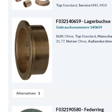
Typ
Standard
,
Service
M45, M50
F032140659 - Lagerbuchse
Gebrauchsnummern
140659
Stift
Ohne
,
Typ
Standard
,
Mansche
31.77
,
Nuten
Ohne
,
Außendurchme
Alternativen
1
F032190580 - Federring