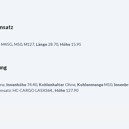
rnsatz
e
M45G, M50, M127
,
Länge
28.70
,
Höhe
15.95
ung
ne
,
Innenhöhe
74.40
,
Kohlenhalter
Ohne
,
Kohlenmenge
M10
,
Innenbr
ensatz: HC-CARGO LASX364.
,
Höhe
127.90