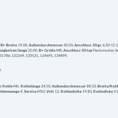
,
B+ Breite
19.00
,
Außendurchmesser
60.20
,
Anschluss 50 gr.
6.30-15.
ungbolzen länge
20.00
,
B+ Größe
M8
,
Anschluss 50 typ
Flachstecker
,
I
786, 132269, 133531, 134695, 134899.
r
0
,
Kohle
Mit
,
Kohlelänge
24.50
,
Außendurchmesser
88.50
,
Breite/Koh
hlenmenge
4
,
Service
M50
,
Volt
12
,
Kohlenhöhe
19.80
,
Kohledicke
9.