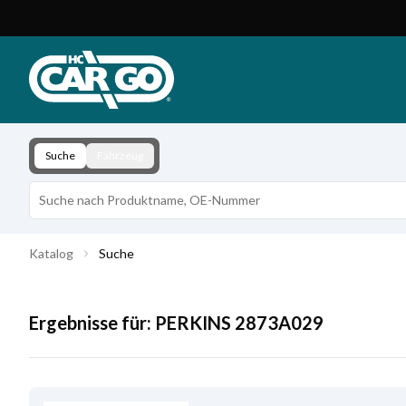
Produktkatalog
Download
Kontakt
Suche
Fahrzeug
Katalog
Suche
Ergebnisse für:
PERKINS
2873A029