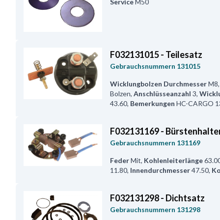
Service
M50
F032131015 - Teilesatz
Gebrauchsnummern
131015
Wicklungbolzen Durchmesser
M8
Bolzen
,
Anschlüsseanzahl
3
,
Wickl
43.60
,
Bemerkungen
HC-CARGO 131
F032131169 - Bürstenhalte
Gebrauchsnummern
131169
Feder
Mit
,
Kohlenleiterlänge
63.0
11.80
,
Innendurchmesser
47.50
,
Ko
F032131298 - Dichtsatz
Gebrauchsnummern
131298