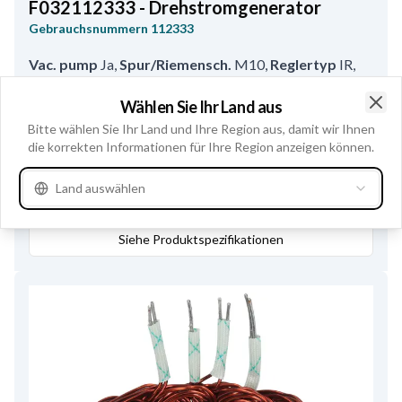
F032112333 - Drehstromgenerator
Gebrauchsnummern
112333
Vac. pump
Ja
,
Spur/Riemensch.
M10
,
Reglertyp
IR
,
Riemenspannloch 1
M8
,
Abstand/Aufhängung
55.00
,
Wählen Sie Ihr Land aus
Radius
90.50
,
Riemens. Durchmesser
85.00
,
Clo
Bitte wählen Sie Ihr Land und Ihre Region aus, damit wir Ihnen
Prod. info
BN
,
Montagelochgröße/Hinten
8.00
,
Mehr anzeigen
die korrekten Informationen für Ihre Region anzeigen können.
Riemens.
Doppelte Riemenscheibe
,
Land auswählen
Abstand/Riemens.
42.20
,
Service
Hyundai
,
Im Geschäft kaufen
Vak. Pumpe pos./Stutzen
25
,
Anschluss Nr. 1
PL07
,
Radius 2
97.50
Siehe Produktspezifikationen
,
B+
M8x1.25
,
Umlaufsrichtung
CR
,
Größe Haltearmloch 1
8.50
,
Position/VP
2
,
Breite/Halterarm
13.00
,
Volt
14
,
Amp.
110
,
Riemenspannloch Position
5
,
Gesamtlänge
233.00
,
B+ Position
10