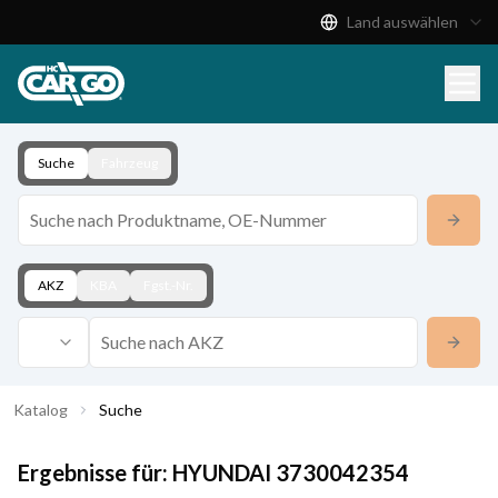
Land auswählen
Produktkatalog
Download
Kontakt
Suche
Fahrzeug
AKZ
KBA
Fgst.-Nr.
Katalog
Suche
Ergebnisse für:
HYUNDAI
3730042354