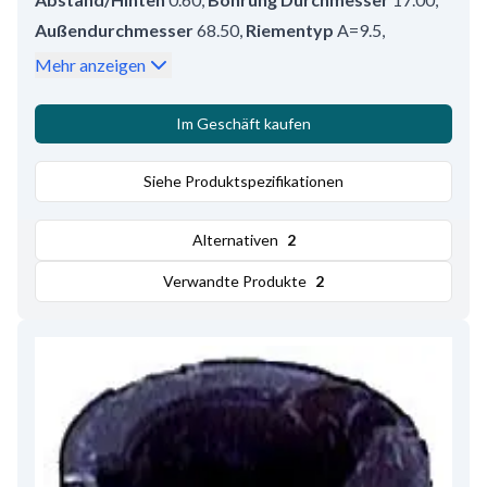
Außendurchmesser
68.50
,
Riementyp
A=9.5
,
Durchmesser über Keilriemen
68.50
,
Tiefe
17.00
,
Mehr anzeigen
Riemenscheibentyp
Riemenscheibe
Im Geschäft kaufen
Siehe Produktspezifikationen
Alternativen
2
Verwandte Produkte
2