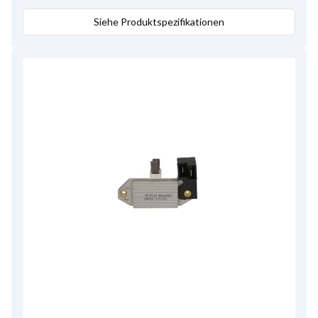
Größe Haltearmloch 1
10.00
,
Abstand/Riemens.
Siehe Produktspezifikationen
56.80
,
Service
Fiat, Lancia, Autobianchi
,
Breite/Halterarm
32.20
,
D+ Größe
6.30-15.10
,
D+ Position
25
,
Volt
14
,
Amp.
45
,
Riemenspannloch Position
15
,
Regler/kohlenhalter pos.
30
,
B+ Position
10