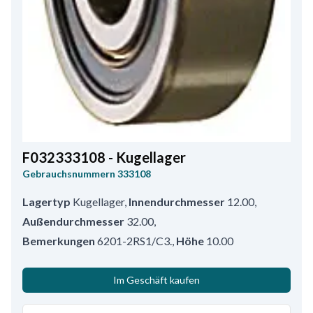
F032333108 - Kugellager
Gebrauchsnummern
333108
Lagertyp
Kugellager
,
Innendurchmesser
12.00
,
Außendurchmesser
32.00
,
Bemerkungen
6201-2RS1/C3.
,
Höhe
10.00
Im Geschäft kaufen