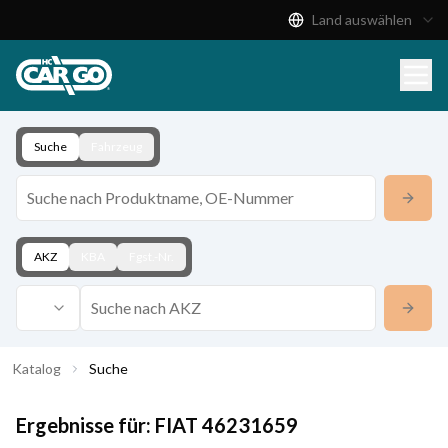
Land auswählen
Produktkatalog
Download
Kontakt
Suche
Fahrzeug
AKZ
KBA
Fgst.-Nr.
Katalog
Suche
Ergebnisse für:
FIAT
46231659