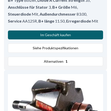
B+ Type
Bolzen
,
Diode A Current Strength
35
,
Anschlüsse für Stator
3
,
B+ Größe
M6
,
Steuerdiode
Mit
,
Außendurchmesser
83.00
,
Service
AA125R
,
B+ länge
11.50
,
Erregerdiode
Mit
Im Geschäft kaufen
Siehe Produktspezifikationen
Alternativen
1