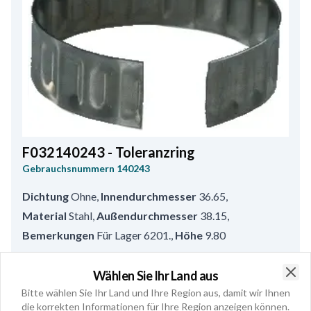
F032140243 - Toleranzring
Gebrauchsnummern
140243
Dichtung
Ohne
,
Innendurchmesser
36.65
,
Material
Stahl
,
Außendurchmesser
38.15
,
Bemerkungen
Für Lager 6201.
,
Höhe
9.80
Im Geschäft kaufen
Wählen Sie Ihr Land aus
Clo
Bitte wählen Sie Ihr Land und Ihre Region aus, damit wir Ihnen
die korrekten Informationen für Ihre Region anzeigen können.
Siehe Produktspezifikationen