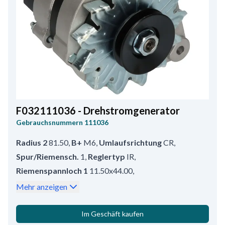
F032111036 - Drehstromgenerator
Gebrauchsnummern
111036
Radius 2
81.50
,
B+
M6
,
Umlaufsrichtung
CR
,
Spur/Riemensch.
1
,
Reglertyp
IR
,
Riemenspannloch 1
11.50x44.00
,
Info
Ohne Klemme W (Drehzahlmesseranschluss).
,
Mehr anzeigen
Radius
81.00
,
Riemens. Durchmesser
65.80
,
Prod. info
BN
,
Riemens.
Riemenscheibe
,
Im Geschäft kaufen