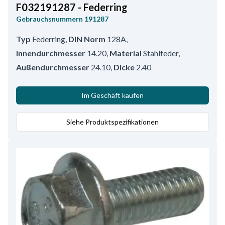
F032191287 - Federring
Gebrauchsnummern
191287
Typ
Federring
,
DIN Norm
128A
,
Innendurchmesser
14.20
,
Material
Stahlfeder
,
Außendurchmesser
24.10
,
Dicke
2.40
Im Geschäft kaufen
Siehe Produktspezifikationen