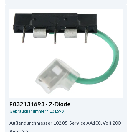
Länge/S.R.E.
41.00
,
Volt
14
,
Amp.
55
,
Wellendurchmesser
17.00
,
Gesamtlänge
142.00
,
Höhe
48.80
F032131693 - Z-Diode
Gebrauchsnummern
131693
Außendurchmesser
102.85
,
Service
AA108
,
Volt
200
,
Amp.
2.5
,