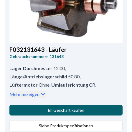
F032131643 - Läufer
Gebrauchsnummern
131643
Lager Durchmesser
12.00
,
Länge/Antriebslagerschild
50.80
,
Lüftermotor
Ohne
,
Umlaufsrichtung
CR
,
Gewindegr.
M14-1.5
,
Außendurchmesser
89.00
,
Mehr anzeigen
Schleifring vorne
74.00
,
Außendurchmesser 2
27.50
,
Höhe/Ring 1
10.00
,
Schleifring hinten
85.20
,
Im Geschäft kaufen
Gewindelänge
13.50
,
Service
AA125R
,
Ringabstand
2.60
Siehe Produktspezifikationen
,
Höhe/Ring 2
9.00
,