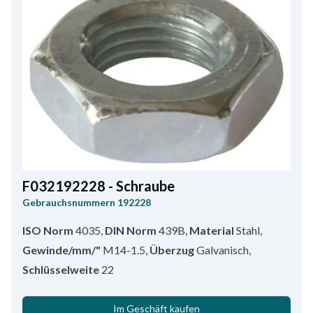
F032192228 - Schraube
Gebrauchsnummern
192228
ISO Norm
4035
,
DIN Norm
439B
,
Material
Stahl
,
Gewinde/mm/"
M14-1.5
,
Überzug
Galvanisch
,
Schlüsselweite
22
Im Geschäft kaufen