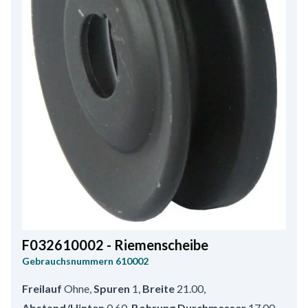
F032610002 - Riemenscheibe
Gebrauchsnummern
610002
Freilauf
Ohne
,
Spuren
1
,
Breite
21.00
,
Abstand/Hinten
0.60
,
Bohrung Durchmesser
17.00
,