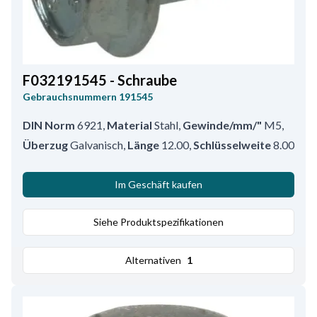
F032191545 - Schraube
Gebrauchsnummern
191545
DIN Norm
6921
,
Material
Stahl
,
Gewinde/mm/"
M5
,
Überzug
Galvanisch
,
Länge
12.00
,
Schlüsselweite
8.00
Im Geschäft kaufen
Siehe Produktspezifikationen
Alternativen
1