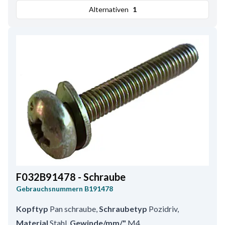
Alternativen
1
F032B91478 - Schraube
Gebrauchsnummern
B191478
Kopftyp
Pan schraube
,
Schraubetyp
Pozidriv
,
Material
Stahl
,
Gewinde/mm/"
M4
,