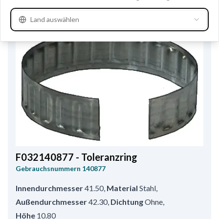
Land auswählen
F032140877 - Toleranzring
Gebrauchsnummern
140877
Innendurchmesser
41.50
,
Material
Stahl
,
Außendurchmesser
42.30
,
Dichtung
Ohne
,
Höhe
10.80