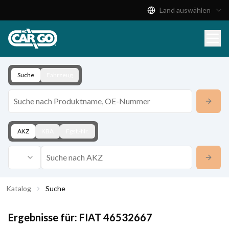
Land auswählen
Produktkatalog
Download
Kontakt
Suche
Fahrzeug
AKZ
KBA
Fgst.-Nr.
Katalog
Suche
Ergebnisse für:
FIAT
46532667