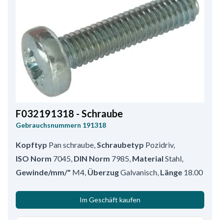
F032191318 - Schraube
Gebrauchsnummern
191318
Kopftyp
Pan schraube
,
Schraubetyp
Pozidriv
,
ISO Norm
7045
,
DIN Norm
7985
,
Material
Stahl
,
Gewinde/mm/"
M4
,
Überzug
Galvanisch
,
Länge
18.00
Im Geschäft kaufen