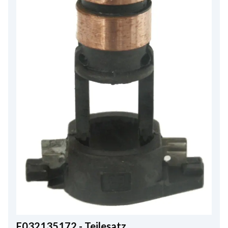
F032135172 - Teilesatz