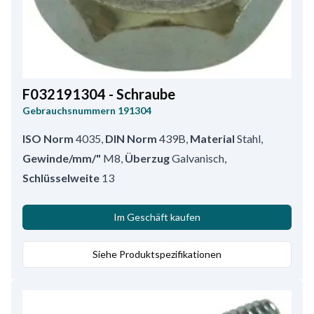
F032191304 - Schraube
Gebrauchsnummern
191304
ISO Norm
4035
,
DIN Norm
439B
,
Material
Stahl
,
Gewinde/mm/"
M8
,
Überzug
Galvanisch
,
Schlüsselweite
13
Im Geschäft kaufen
Siehe Produktspezifikationen