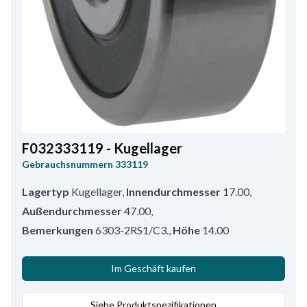
F032333119 - Kugellager
Gebrauchsnummern
333119
Lagertyp
Kugellager
,
Innendurchmesser
17.00
,
Außendurchmesser
47.00
,
Bemerkungen
6303-2RS1/C3.
,
Höhe
14.00
Im Geschäft kaufen
Siehe Produktspezifikationen