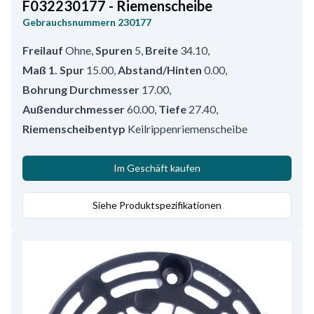
F032230177 - Riemenscheibe
Gebrauchsnummern
230177
Freilauf
Ohne
,
Spuren
5
,
Breite
34.10
,
Maß 1. Spur
15.00
,
Abstand/Hinten
0.00
,
Bohrung Durchmesser
17.00
,
Außendurchmesser
60.00
,
Tiefe
27.40
,
Riemenscheibentyp
Keilrippenriemenscheibe
Im Geschäft kaufen
Siehe Produktspezifikationen