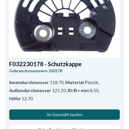
F032230178 - Schutzkappe
Gebrauchsnummern
230178
Innendurchmesser
118.70
,
Material
Plastik
,
Außendurchmesser
121.20
,
ID/B+ mm
8.50
,
Höhe
12.70
Im Geschäft kaufen