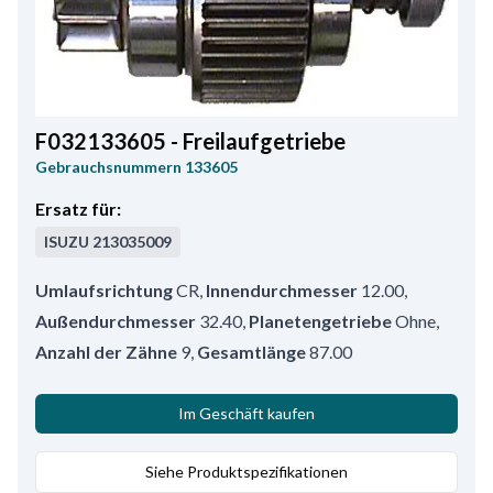
F032133605 - Freilaufgetriebe
Gebrauchsnummern
133605
Ersatz für:
ISUZU
213035009
Umlaufsrichtung
CR
,
Innendurchmesser
12.00
,
Außendurchmesser
32.40
,
Planetengetriebe
Ohne
,
Anzahl der Zähne
9
,
Gesamtlänge
87.00
Im Geschäft kaufen
Siehe Produktspezifikationen