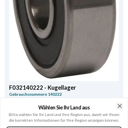
F032140222 - Kugellager
Gebrauchsnummern
140222
Ersatz für:
Wählen Sie Ihr Land aus
Clo
ISUZU
211415502
Bitte wählen Sie Ihr Land und Ihre Region aus, damit wir Ihnen
die korrekten Informationen für Ihre Region anzeigen können.
Innendurchmesser
8.00
,
Außendurchmesser
22.00
,