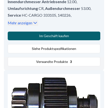
Innendurchmesser Antriebsende
12.00
,
Umlaufsrichtung
CR
,
Außendurchmesser
53.00
,
Service
HC-CARGO 333105, 140226
,
AD Lager mm
37.00
,
AD Lager 1 mm
42.00
,
Mehr anzeigen
Reifen/Gehäuse
10
,
Bemerkungen
Vorderes Lager: HC-CARGO
Im Geschäft kaufen
140223/333105. Hinteres Lager: HC-CARGO 140226.
,
Anzahl der Zähne
Siehe Produktspezifikationen
41
,
Gesamtlänge
50.00
Verwandte Produkte
3