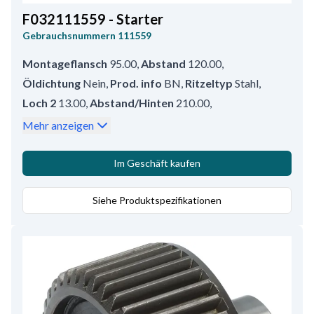
F032111559 - Starter
Gebrauchsnummern
111559
Montageflansch
95.00
,
Abstand
120.00
,
Öldichtung
Nein
,
Prod. info
BN
,
Ritzeltyp
Stahl
,
Loch 2
13.00
,
Abstand/Hinten
210.00
,
Ritzelabstand
10.50
,
Wasserdicht
Nein
,
Mehr anzeigen
Klemme 50
M4-6.3
,
B+
M8
,
Umlaufsrichtung
CR
,
Kw
2.0
,
Löcheranzahl
2 (0)
,
Abstand/Vorne
10.50
,
Im Geschäft kaufen
Volt
12
,
Gesamtlänge
223.50
,
Regler/kohlenhalter pos.
Siehe Produktspezifikationen
60
,
Loch 1
13.00
,
Mounting Holes with Thread
0
,
Löcheranzahl
2
,
Getriebetyp
GR
,
Anzahl der Zähne
9