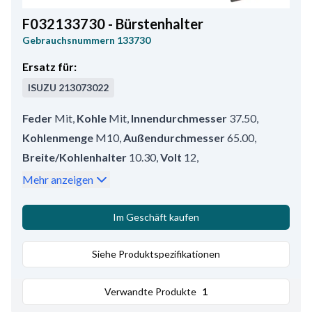
F032133730 - Bürstenhalter
Gebrauchsnummern
133730
Ersatz für:
ISUZU
213073022
Feder
Mit
,
Kohle
Mit
,
Innendurchmesser
37.50
,
Kohlenmenge
M10
,
Außendurchmesser
65.00
,
Breite/Kohlenhalter
10.30
,
Volt
12
,
Bemerkungen
Neg. Kohle. Kohlensatz: HC-CARGO
Mehr anzeigen
140567.
,
Kohlenhöhe
17.80
,
Kohledicke
6.80
,
Höhe
23.70
Im Geschäft kaufen
Siehe Produktspezifikationen
Verwandte Produkte
1