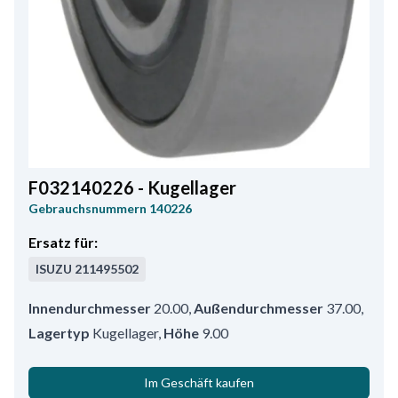
F032140226 - Kugellager
Gebrauchsnummern
140226
Ersatz für:
ISUZU
211495502
Innendurchmesser
20.00
,
Außendurchmesser
37.00
,
Lagertyp
Kugellager
,
Höhe
9.00
Im Geschäft kaufen