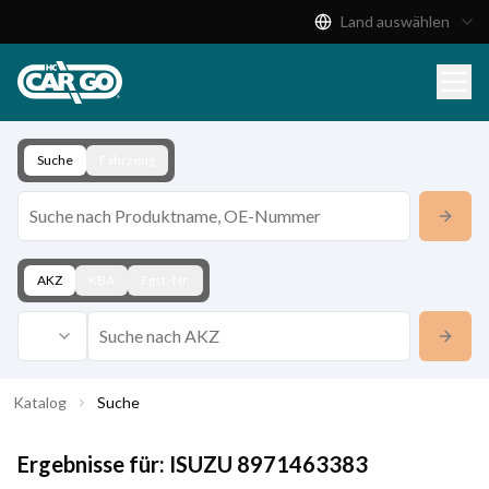
Land auswählen
Produktkatalog
Download
Kontakt
Suche
Fahrzeug
AKZ
KBA
Fgst.-Nr.
Katalog
Suche
Ergebnisse für:
ISUZU
8971463383