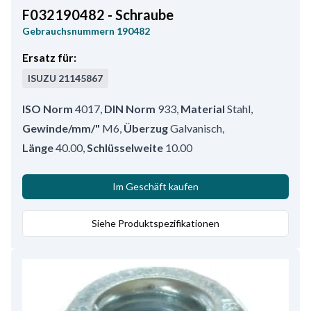
F032190482 - Schraube
Gebrauchsnummern
190482
Ersatz für:
ISUZU
21145867
ISO Norm
4017
,
DIN Norm
933
,
Material
Stahl
,
Gewinde/mm/"
M6
,
Überzug
Galvanisch
,
Länge
40.00
,
Schlüsselweite
10.00
Im Geschäft kaufen
Siehe Produktspezifikationen