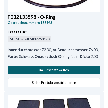
F032133598 - O-Ring
Gebrauchsnummern
133598
Ersatz für:
MITSUBISHI
S809P60170
Innendurchmesser
72.00
,
Außendurchmesser
76.00
,
Farbe
Schwarz
,
Quadratisch O-ring
Nein
,
Dicke
2.00
Im Geschäft kaufen
Siehe Produktspezifikationen