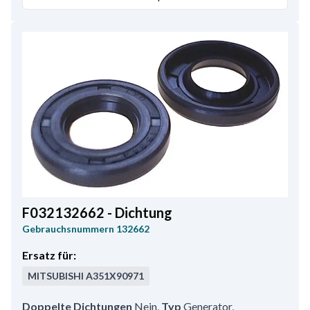
F032132662 - Dichtung
Gebrauchsnummern
132662
Ersatz für:
MITSUBISHI
A351X90971
Doppelte Dichtungen
Nein
,
Typ
Generator
,