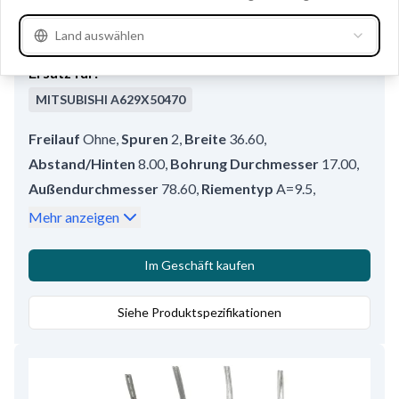
F032138624 - Riemenscheibe
Land auswählen
Gebrauchsnummern
138624
Ersatz für:
MITSUBISHI
A629X50470
Freilauf
Ohne
,
Spuren
2
,
Breite
36.60
,
Abstand/Hinten
8.00
,
Bohrung Durchmesser
17.00
,
Außendurchmesser
78.60
,
Riementyp
A=9.5
,
Durchmesser über Keilriemen
81.00
,
Tiefe
21.00
,
Mehr anzeigen
Riemenscheibentyp
Doppelte Riemenscheibe
Im Geschäft kaufen
Siehe Produktspezifikationen