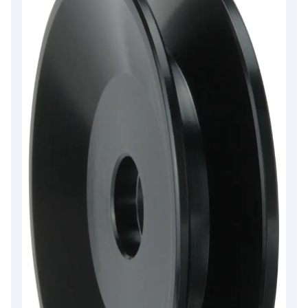
Riemenspannloch Position
5
,
Gesamtlänge
251.00
,
Regler/kohlenhalter pos.
28
,
B+ Position
5