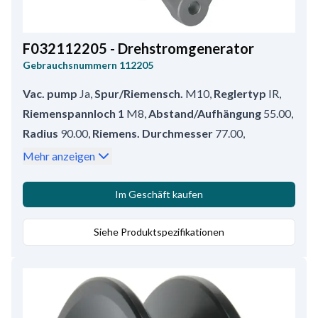
F032112205 - Drehstromgenerator
Gebrauchsnummern
112205
Vac. pump
Ja
,
Spur/Riemensch.
M10
,
Reglertyp
IR
,
Riemenspannloch 1
M8
,
Abstand/Aufhängung
55.00
,
Radius
90.00
,
Riemens. Durchmesser
77.00
,
Prod. info
BN
,
Montagelochgröße/Hinten
10.30
,
Mehr anzeigen
Riemens.
Doppelte Riemenscheibe
,
Abstand/Riemens.
42.00
,
Im Geschäft kaufen
Service
Hyundai, Mitsubishi
,
Vak. Pumpe pos./Stutzen
Siehe Produktspezifikationen
2
,
D+ Position
14
,
Anschluss Nr. 1
PL07
,
Radius 2
97.00
,
B+
M8x1.25
,
Umlaufsrichtung
CR
,
Größe Haltearmloch 1
10.60
,
Position/VP
25
,
Breite/Halterarm
13.00
,
D+ Größe
Stecker
,
Volt
14
,
Amp.
90
,