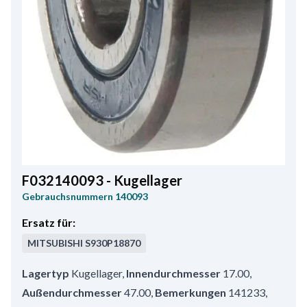
F032140093 - Kugellager
Gebrauchsnummern
140093
Ersatz für:
MITSUBISHI
S930P18870
Lagertyp
Kugellager
,
Innendurchmesser
17.00
,
Außendurchmesser
47.00
,
Bemerkungen
141233
,