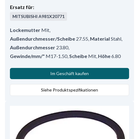
Ersatz für:
MITSUBISHI
A981X20771
Lockemutter
Mit
,
Außendurchmesser/Scheibe
27.55
,
Material
Stahl
,
Außendurchmesser
23.80
,
Gewinde/mm/"
M17-1.50
,
Scheibe
Mit
,
Höhe
6.80
Im Geschäft kaufen
Siehe Produktspezifikationen