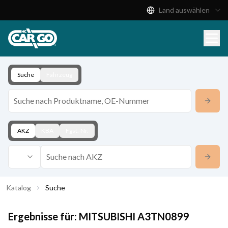
Land auswählen
Produktkatalog
Download
Kontakt
Suche
Fahrzeug
AKZ
KBA
Fgst.-Nr.
Katalog
Suche
Ergebnisse für:
MITSUBISHI
A3TN0899