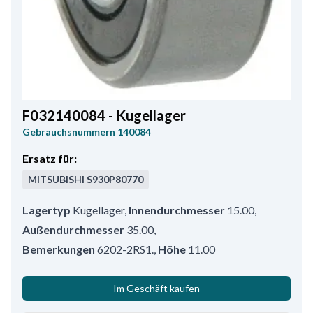
F032140084 - Kugellager
Gebrauchsnummern
140084
Ersatz für:
MITSUBISHI
S930P80770
Lagertyp
Kugellager
,
Innendurchmesser
15.00
,
Außendurchmesser
35.00
,
Bemerkungen
6202-2RS1.
,
Höhe
11.00
Im Geschäft kaufen