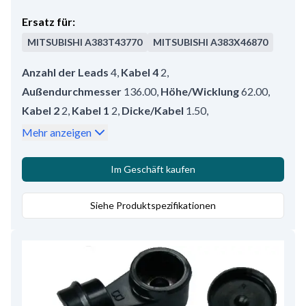
Ersatz für:
MITSUBISHI
A383T43770
MITSUBISHI
A383X46870
Anzahl der Leads
4
,
Kabel 4
2
,
Außendurchmesser
136.00
,
Höhe/Wicklung
62.00
,
Kabel 2
2
,
Kabel 1
2
,
Dicke/Kabel
1.50
,
Ständerwicklung
Dobbelt stern
,
Kabel 3
2
,
Mehr anzeigen
Innendurchmesser
106.00
,
AD mm 2
133.00
,
Volt
14
,
Amp.
90
,
Höhe
20.00
Im Geschäft kaufen
Siehe Produktspezifikationen