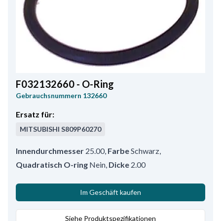
F032132660 - O-Ring
Gebrauchsnummern
132660
Ersatz für:
MITSUBISHI
S809P60270
Innendurchmesser
25.00
,
Farbe
Schwarz
,
Quadratisch O-ring
Nein
,
Dicke
2.00
Im Geschäft kaufen
Siehe Produktspezifikationen