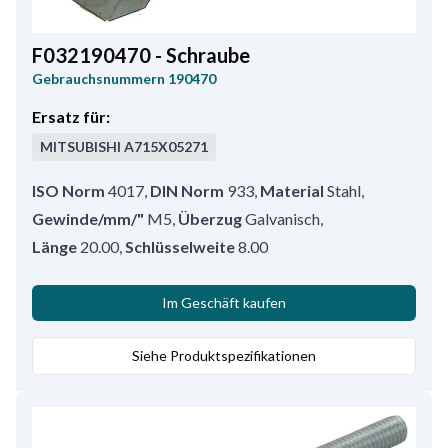
F032190470 - Schraube
Gebrauchsnummern
190470
Ersatz für:
MITSUBISHI
A715X05271
ISO Norm
4017
,
DIN Norm
933
,
Material
Stahl
,
Gewinde/mm/"
M5
,
Überzug
Galvanisch
,
Länge
20.00
,
Schlüsselweite
8.00
Im Geschäft kaufen
Siehe Produktspezifikationen