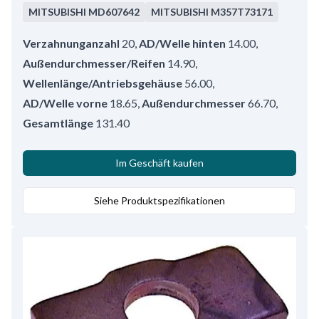
MITSUBISHI
MD607642
MITSUBISHI
M357T73171
Verzahnunganzahl
20
,
AD/Welle hinten
14.00
,
Außendurchmesser/Reifen
14.90
,
Wellenlänge/Antriebsgehäuse
56.00
,
AD/Welle vorne
18.65
,
Außendurchmesser
66.70
,
Gesamtlänge
131.40
Im Geschäft kaufen
Siehe Produktspezifikationen