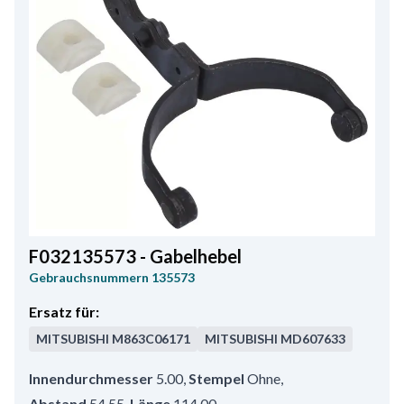
F032135573 - Gabelhebel
Gebrauchsnummern
135573
Ersatz für:
MITSUBISHI
M863C06171
MITSUBISHI
MD607633
Innendurchmesser
5.00
,
Stempel
Ohne
,
Abstand
54.55
,
Länge
114.00