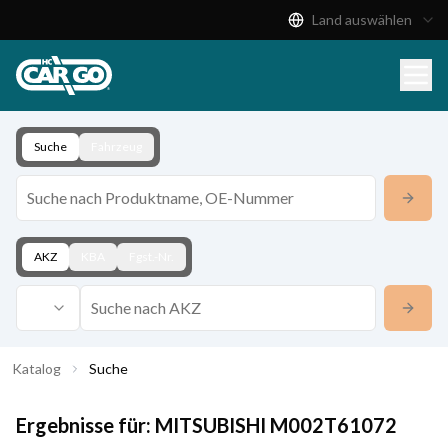
Land auswählen
Produktkatalog
Download
Kontakt
Suche
Fahrzeug
AKZ
KBA
Fgst.-Nr.
Katalog
Suche
Ergebnisse für:
MITSUBISHI
M002T61072