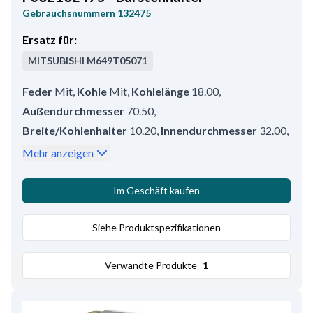
Gebrauchsnummern
132475
Ersatz für:
MITSUBISHI
M649T05071
Feder
Mit
,
Kohle
Mit
,
Kohlelänge
18.00
,
Außendurchmesser
70.50
,
Breite/Kohlenhalter
10.20
,
Innendurchmesser
32.00
,
Kohlenmenge
M10
,
Volt
12
,
Mehr anzeigen
Bemerkungen
Kohlensatz: HC-CARGO 140387.
,
Kohlenhöhe
18.00
,
Kohledicke
6.80
,
Höhe
22.00
Im Geschäft kaufen
Siehe Produktspezifikationen
Verwandte Produkte
1