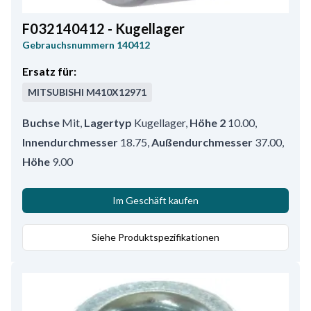
F032140412 - Kugellager
Gebrauchsnummern
140412
Ersatz für:
MITSUBISHI
M410X12971
Buchse
Mit
,
Lagertyp
Kugellager
,
Höhe 2
10.00
,
Innendurchmesser
18.75
,
Außendurchmesser
37.00
,
Höhe
9.00
Im Geschäft kaufen
Siehe Produktspezifikationen