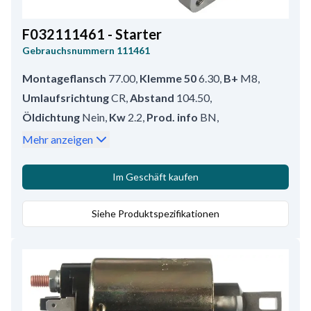
F032111461 - Starter
Gebrauchsnummern
111461
Montageflansch
77.00
,
Klemme 50
6.30
,
B+
M8
,
Umlaufsrichtung
CR
,
Abstand
104.50
,
Öldichtung
Nein
,
Kw
2.2
,
Prod. info
BN
,
Ritzeltyp
Stahl
,
Löcheranzahl
2 (2)
,
Mehr anzeigen
Abstand/Hinten
222.00
,
Ritzelabstand
3.50
,
Wasserdicht
Nein
,
Abstand/Vorne
17.00
,
Volt
12
,
Im Geschäft kaufen
Löcheranzahl
2
,
Gesamtlänge
240.00
,
Regler/kohlenhalter pos.
Siehe Produktspezifikationen
60
,
Getriebetyp
GR
,
Mounting Holes with Thread
2
,
Anzahl der Zähne
13