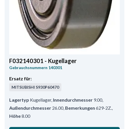
F032140301 - Kugellager
Gebrauchsnummern
140301
Ersatz für:
MITSUBISHI
S930P60470
Lagertyp
Kugellager
,
Innendurchmesser
9.00
,
Außendurchmesser
26.00
,
Bemerkungen
629-2Z.
,
Höhe
8.00