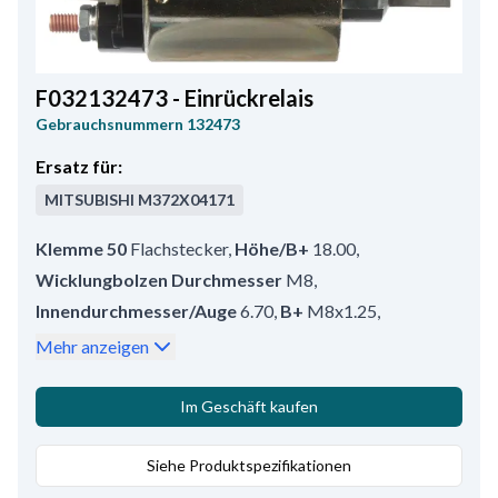
F032132473 - Einrückrelais
Gebrauchsnummern
132473
Ersatz für:
MITSUBISHI
M372X04171
Klemme 50
Flachstecker
,
Höhe/B+
18.00
,
Wicklungbolzen Durchmesser
M8
,
Innendurchmesser/Auge
6.70
,
B+
M8x1.25
,
Außendurchmesser
55.00
,
Löcheranzahl
2
,
Mehr anzeigen
Anschlüsseanzahl
3
,
Terminal 50/mm
6.30-15.10
,
Wicklungbolzen länge
18.00
,
Im Geschäft kaufen
Außendurchmesser/Auge
10.00
,
AD/Eisenkern mm
Siehe Produktspezifikationen
25.30
,
Volt
12
,
Gesamtlänge
106.00
,