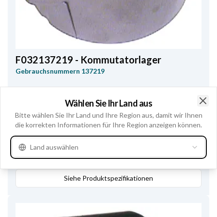
F032137219 - Kommutatorlager
Gebrauchsnummern
137219
Ersatz für:
Wählen Sie Ihr Land aus
MITSUBISHI
M644B10601
MITSUBISHI
M644X21671
Clo
Bitte wählen Sie Ihr Land und Ihre Region aus, damit wir Ihnen
Innendurchmesser
76.50
,
Höhe
44.00
die korrekten Informationen für Ihre Region anzeigen können.
Land auswählen
Im Geschäft kaufen
Siehe Produktspezifikationen