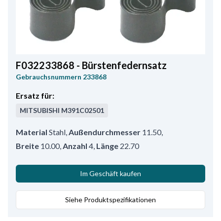
F032233868 - Bürstenfedernsatz
Gebrauchsnummern
233868
Ersatz für:
MITSUBISHI
M391C02501
Material
Stahl
,
Außendurchmesser
11.50
,
Breite
10.00
,
Anzahl
4
,
Länge
22.70
Im Geschäft kaufen
Siehe Produktspezifikationen