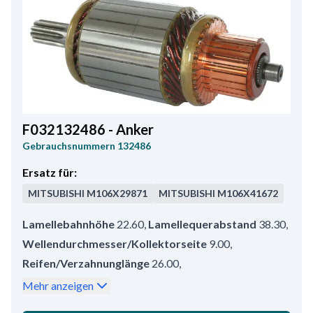
F032132486 - Anker
Gebrauchsnummern
132486
Ersatz für:
MITSUBISHI
M106X29871
MITSUBISHI
M106X41672
Lamellebahnhöhe
22.60
,
Lamellequerabstand
38.30
,
Wellendurchmesser/Kollektorseite
9.00
,
Reifen/Verzahnunglänge
26.00
,
Umlaufsrichtung
Im/Gegen den Uhrzeigersinn
,
Mehr anzeigen
Außendurchmesser/Kommutator
47.00
,