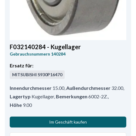
F032140284 - Kugellager
Gebrauchsnummern
140284
Ersatz für:
MITSUBISHI
S930P16470
Innendurchmesser
15.00
,
Außendurchmesser
32.00
,
Lagertyp
Kugellager
,
Bemerkungen
6002-2Z.
,
Höhe
9.00
Im Geschäft kaufen