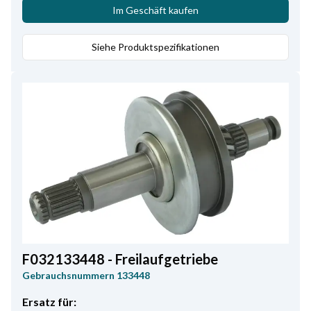
Wellendurchmesser/Antrieb/Innen
15.00
,
Kw
2.0
,
Im Geschäft kaufen
Lamellelänge
4.30
,
Innendurchmesser/Kommutator
Siehe Produktspezifikationen
9.90
,
Lamellenanzahl
25
,
Kommutatorhöhe
31.70
,
Kommutator Durchmesser
33.30
,
Abstand/Kommutator
9.00
,
OD/spline/teeth
14.70
,
Kerndurchmesser
53.20
,
Wellenlänge
152.00
,
Lamellenabstand
2.25
,
Volt
12
,
Anzahl der Zähne
9
F032133448 - Freilaufgetriebe
Gebrauchsnummern
133448
Ersatz für: