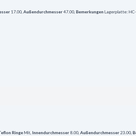
esser
17.00
,
Außendurchmesser
47.00
,
Bemerkungen
Lagerplatte: H
Teflon Ringe
Mit
,
Innendurchmesser
8.00
,
Außendurchmesser
23.00
,
B