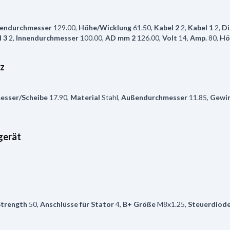
endurchmesser
129.00
,
Höhe/Wicklung
61.50
,
Kabel 2
2
,
Kabel 1
2
,
Di
 3
2
,
Innendurchmesser
100.00
,
AD mm 2
126.00
,
Volt
14
,
Amp.
80
,
Hö
tz
esser/Scheibe
17.90
,
Material
Stahl
,
Außendurchmesser
11.85
,
Gewi
gerät
Strength
50
,
Anschlüsse für Stator
4
,
B+ Größe
M8x1.25
,
Steuerdiod