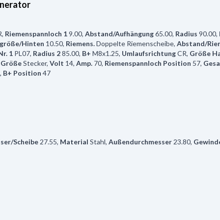
nerator
R
,
Riemenspannloch 1
9.00
,
Abstand/Aufhängung
65.00
,
Radius
90.00
,
größe/Hinten
10.50
,
Riemens.
Doppelte Riemenscheibe
,
Abstand/Rie
r. 1
PL07
,
Radius 2
85.00
,
B+
M8x1.25
,
Umlaufsrichtung
CR
,
Größe Ha
 Größe
Stecker
,
Volt
14
,
Amp.
70
,
Riemenspannloch Position
57
,
Gesa
,
B+ Position
47
ser/Scheibe
27.55
,
Material
Stahl
,
Außendurchmesser
23.80
,
Gewind