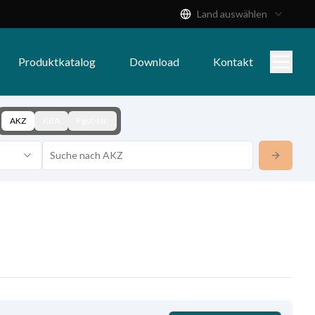
Land auswählen
Produktkatalog
Download
Kontakt
AKZ
KBA
Fgst.-Nr.