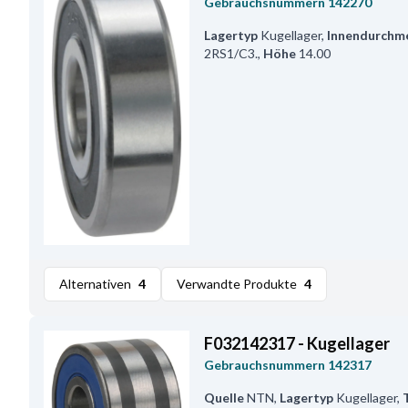
Gebrauchsnummern
142270
Lagertyp
Kugellager
,
Innendurchm
2RS1/C3.
,
Höhe
14.00
Alternativen
4
Verwandte Produkte
4
F032142317 - Kugellager
Gebrauchsnummern
142317
Quelle
NTN
,
Lagertyp
Kugellager
,