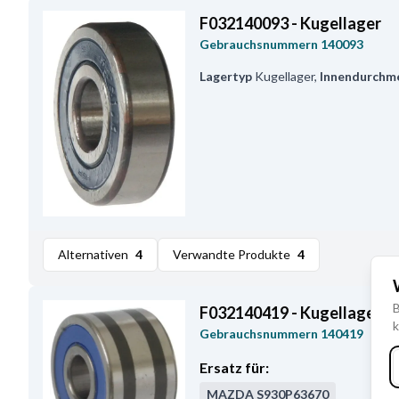
F032140093 - Kugellager
Gebrauchsnummern
140093
Lagertyp
Kugellager
,
Innendurchm
Alternativen
4
Verwandte Produkte
4
B
F032140419 - Kugellager
k
Gebrauchsnummern
140419
Ersatz für:
MAZDA
S930P63670