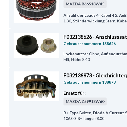
MAZDA
B66S18W45
Anzahl der Leads
4
,
Kabel 4
2
,
Auß
1.30
,
Ständerwicklung
Stern
,
Kabel
F032138626 - Anschlusssa
Gebrauchsnummern
138626
Lockemutter
Ohne
,
Außendurchm
Mit
,
Höhe
8.40
F032138873 - Gleichrichter
Gebrauchsnummern
138873
Ersatz für:
MAZDA
Z59918W60
B+ Type
Bolzen
,
Diode A Current 
106.00
,
B+ länge
28.00