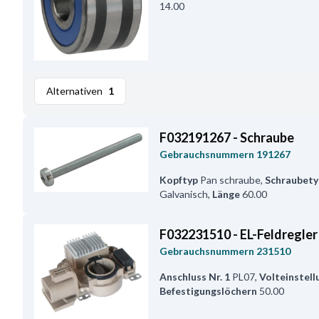
14.00
Alternativen
1
F032191267 - Schraube
Gebrauchsnummern
191267
Kopftyp
Pan schraube
,
Schraubety
Galvanisch
,
Länge
60.00
F032231510 - EL-Feldregler
Gebrauchsnummern
231510
Anschluss Nr. 1
PL07
,
Volteinstell
Befestigungslöchern
50.00