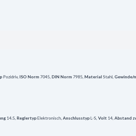
p
Pozidriv
,
ISO Norm
7045
,
DIN Norm
7985
,
Material
Stahl
,
Gewinde/
ung
14.5
,
Reglertyp
Elektronisch
,
Anschlusstyp
L-S
,
Volt
14
,
Abstand z