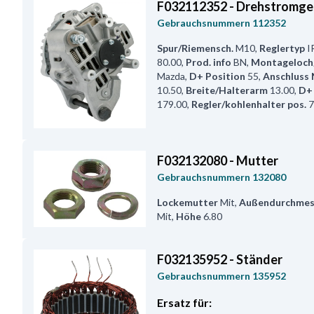
F032112352 - Drehstromge
Gebrauchsnummern
112352
Spur/Riemensch.
M10
,
Reglertyp
I
80.00
,
Prod. info
BN
,
Montageloch
Mazda
,
D+ Position
55
,
Anschluss N
10.50
,
Breite/Halterarm
13.00
,
D+
179.00
,
Regler/kohlenhalter pos.
7
F032132080 - Mutter
Gebrauchsnummern
132080
Lockemutter
Mit
,
Außendurchmes
Mit
,
Höhe
6.80
F032135952 - Ständer
Gebrauchsnummern
135952
Ersatz für: