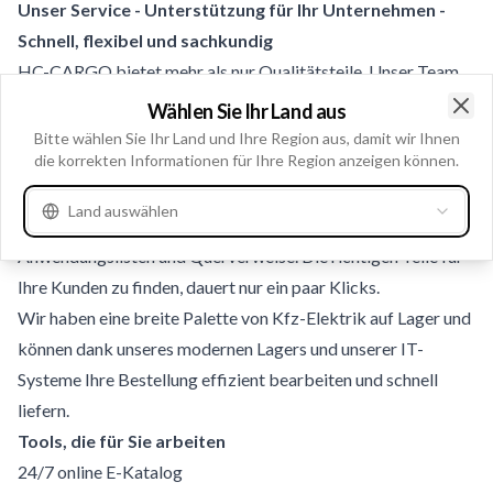
Unser Service - Unterstützung für Ihr Unternehmen -
Schnell, flexibel und sachkundig
HC-CARGO bietet mehr als nur Qualitätsteile. Unser Team
ist Ihre zusätzliche Arbeitskraft - mit fachkundiger Beratung,
Wählen Sie Ihr Land aus
Clo
einfacher Bestellung und schneller Lieferung aus unserem
Bitte wählen Sie Ihr Land und Ihre Region aus, damit wir Ihnen
die korrekten Informationen für Ihre Region anzeigen können.
Zentrallager in Polen.
Der HC-CARGO Online-Katalog ist einfach zu benutzen und
Land auswählen
bietet Ihnen alle notwendigen Produktinformationen,
Anwendungslisten und Querverweise. Die richtigen Teile für
Ihre Kunden zu finden, dauert nur ein paar Klicks.
Wir haben eine breite Palette von Kfz-Elektrik auf Lager und
können dank unseres modernen Lagers und unserer IT-
Systeme Ihre Bestellung effizient bearbeiten und schnell
liefern.
Tools, die für Sie arbeiten
24/7 online E-Katalog