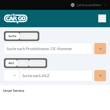
Land auswählen
Produktkatalog
Download
Kontakt
Suche
Fahrzeug
AKZ
KBA
Fgst.-Nr.
Unser Service