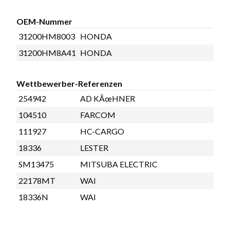
OEM-Nummer
31200HM8003
HONDA
31200HM8A41
HONDA
Wettbewerber-Referenzen
254942
AD KÃœHNER
104510
FARCOM
111927
HC-CARGO
18336
LESTER
SM13475
MITSUBA ELECTRIC
22178MT
WAI
18336N
WAI