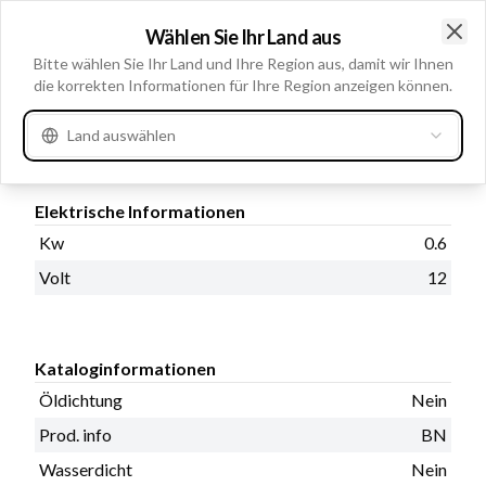
Ritzelabstand 41.00, Wasserdicht Nein, Löcheranzahl 2,
Wählen Sie Ihr Land aus
Gesamtlänge 145.00, Getriebetyp DD, Mounting Holes
Clo
Bitte wählen Sie Ihr Land und Ihre Region aus, damit wir Ihnen
with Thread 0, Anzahl der Zähne 9
die korrekten Informationen für Ihre Region anzeigen können.
Land auswählen
Produktinformationen
Elektrische Informationen
Kw
0.6
Volt
12
Kataloginformationen
Öldichtung
Nein
Prod. info
BN
Wasserdicht
Nein