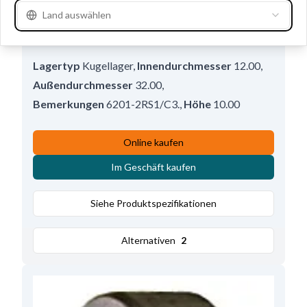
Land auswählen
F032142271 - Kugellager
Gebrauchsnummern
142271
Lagertyp
Kugellager
,
Innendurchmesser
12.00
,
Außendurchmesser
32.00
,
Bemerkungen
6201-2RS1/C3.
,
Höhe
10.00
Online kaufen
Im Geschäft kaufen
Siehe Produktspezifikationen
Alternativen
2