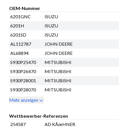
OEM-Nummer
6201GNC
ISUZU
6201H
ISUZU
6201SD
ISUZU
AL112787
JOHN DEERE
AL68894
JOHN DEERE
S930P25470
MITSUBISHI
S930P26470
MITSUBISHI
S930P28001
MITSUBISHI
S930P28070
MITSUBISHI
Mehr anzeigen
Wettbewerber-Referenzen
254587
AD KÃœHNER