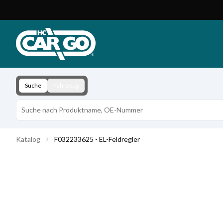
Produktkatalog
Download
Kontakt
Suche
Fahrzeug
Katalog
F032233625 - EL-Feldregler