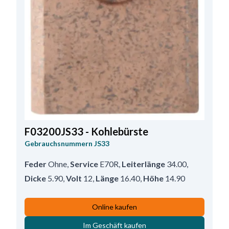
F03200JS33 - Kohlebürste
Gebrauchsnummern
JS33
Feder
Ohne
,
Service
E70R
,
Leiterlänge
34.00
,
Dicke
5.90
,
Volt
12
,
Länge
16.40
,
Höhe
14.90
Online kaufen
Im Geschäft kaufen