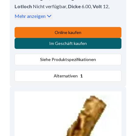
Lotloch
Nicht verfügbar
,
Dicke
6.00
,
Volt
12
,
Länge
14.40
,
Höhe
17.85
Mehr anzeigen
Online kaufen
Im Geschäft kaufen
Siehe Produktspezifikationen
Alternativen
1