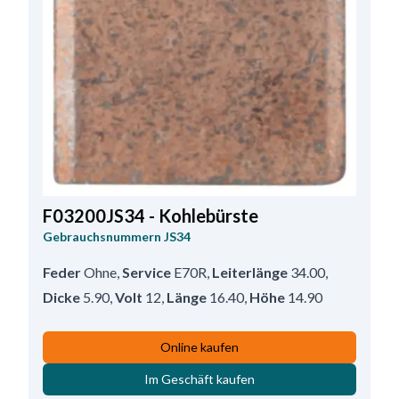
F03200JS34 - Kohlebürste
Gebrauchsnummern
JS34
Feder
Ohne
,
Service
E70R
,
Leiterlänge
34.00
,
Dicke
5.90
,
Volt
12
,
Länge
16.40
,
Höhe
14.90
Online kaufen
Im Geschäft kaufen