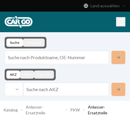
Land auswählen
Produktkatalog
Download
Kontakt
Suche
Fahrzeug
AKZ
KBA
Fgst.-Nr.
Anlasser-
Anlasser-
Katalog
PKW
Ersatzteile
Ersatzteile