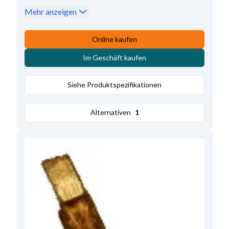
Länge
25.40
,
Höhe
15.85
Mehr anzeigen
Online kaufen
Im Geschäft kaufen
Siehe Produktspezifikationen
Alternativen
1