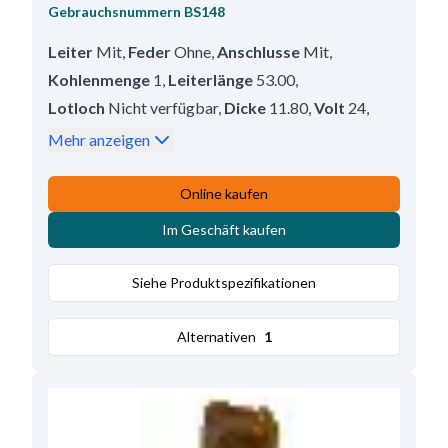
Gebrauchsnummern
BS148
Leiter
Mit
,
Feder
Ohne
,
Anschlusse
Mit
,
Kohlenmenge
1
,
Leiterlänge
53.00
,
Lotloch
Nicht verfügbar
,
Dicke
11.80
,
Volt
24
,
Länge
27.00
,
Höhe
35.75
Mehr anzeigen
Online kaufen
Im Geschäft kaufen
Siehe Produktspezifikationen
Alternativen
1