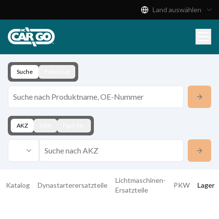
Land auswählen
Produktkatalog
Download
Kontakt
Suche
Fahrzeug
AKZ
KBA
Fgst.-Nr.
Lichtmaschinen-
Katalog
Dynastarterersatzteile
PKW
Lager
Ersatzteile