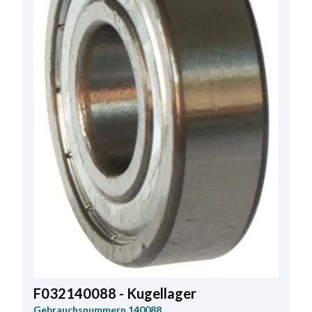
F032140088 - Kugellager
Gebrauchsnummern
140088