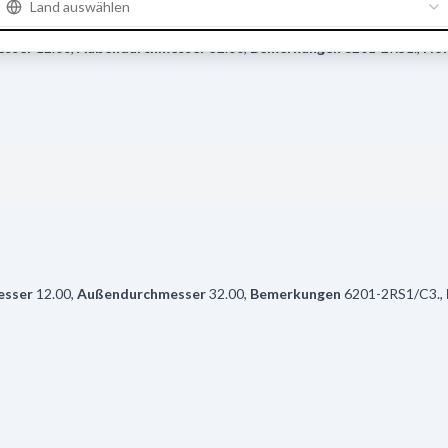
Land auswählen
120905029
esser
12.00
,
Außendurchmesser
32.00
,
Bemerkungen
6201-2RS1.
,
Hö
esser
12.00
,
Außendurchmesser
32.00
,
Bemerkungen
6201-2RS1/C3.
,