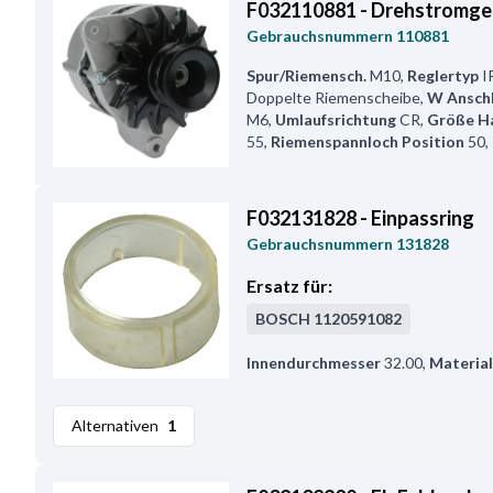
F032110881 - Drehstromge
Gebrauchsnummern
110881
Spur/Riemensch.
M10
,
Reglertyp
I
Doppelte Riemenscheibe
,
W Ansch
M6
,
Umlaufsrichtung
CR
,
Größe Ha
55
,
Riemenspannloch Position
50
,
F032131828 - Einpassring
Gebrauchsnummern
131828
Ersatz für:
BOSCH
1120591082
Innendurchmesser
32.00
,
Material
Alternativen
1