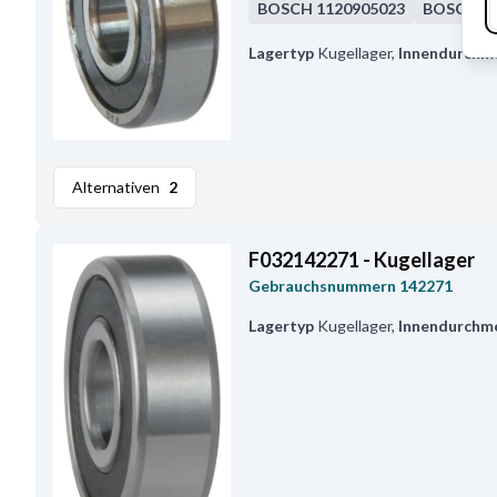
BOSCH
1120905023
BOSCH
1
Lagertyp
Kugellager
,
Innendurchm
Alternativen
2
F032142271 - Kugellager
Gebrauchsnummern
142271
Lagertyp
Kugellager
,
Innendurchm