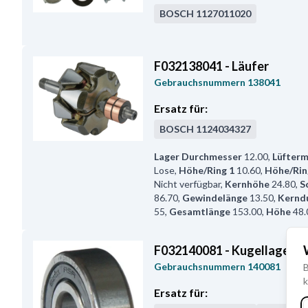
BOSCH
1127011020
F032138041 - Läufer
Gebrauchsnummern
138041
Ersatz für:
BOSCH
1124034327
Lager Durchmesser
12.00
,
Lüfter
Lose
,
Höhe/Ring 1
10.60
,
Höhe/Rin
Nicht verfügbar
,
Kernhöhe
24.80
,
S
86.70
,
Gewindelänge
13.50
,
Kernd
55
,
Gesamtlänge
153.00
,
Höhe
48.
F032140081 - Kugellager
Gebrauchsnummern
140081
B
k
Ersatz für: