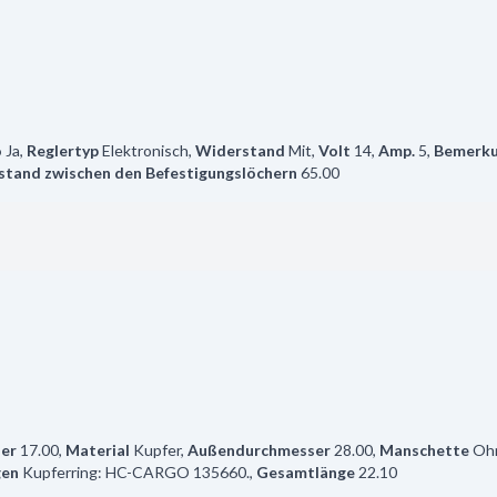
o
Ja
,
Reglertyp
Elektronisch
,
Widerstand
Mit
,
Volt
14
,
Amp.
5
,
Bemerk
stand zwischen den Befestigungslöchern
65.00
er
17.00
,
Material
Kupfer
,
Außendurchmesser
28.00
,
Manschette
Oh
gen
Kupferring: HC-CARGO 135660.
,
Gesamtlänge
22.10