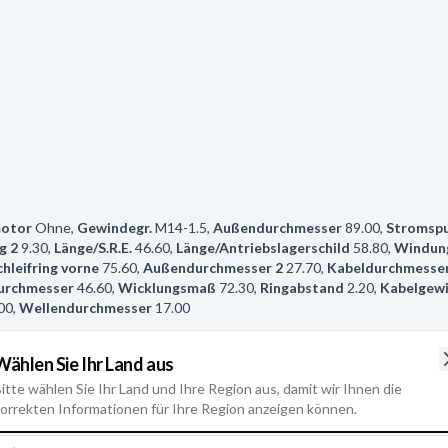
motor
Ohne
,
Gewindegr.
M14-1.5
,
Außendurchmesser
89.00
,
Stromspu
g 2
9.30
,
Länge/S.R.E.
46.60
,
Länge/Antriebslagerschild
58.80
,
Windun
chleifring vorne
75.60
,
Außendurchmesser 2
27.70
,
Kabeldurchmesse
urchmesser
46.60
,
Wicklungsmaß
72.30
,
Ringabstand
2.20
,
Kabelgew
00
,
Wellendurchmesser
17.00
Wählen Sie Ihr Land aus
itte wählen Sie Ihr Land und Ihre Region aus, damit wir Ihnen die
orrekten Informationen für Ihre Region anzeigen können.