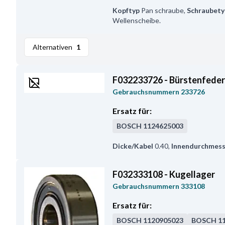
Kopftyp
Pan schraube
,
Schraubety
Wellenscheibe.
Alternativen
1
F032233726 - Bürstenfede
Gebrauchsnummern
233726
Ersatz für:
BOSCH
1124625003
Dicke/Kabel
0.40
,
Innendurchmess
F032333108 - Kugellager
Gebrauchsnummern
333108
Ersatz für:
BOSCH
1120905023
BOSCH
1