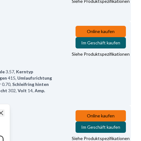
Siehe Produktspezifikationen
Online kaufen
Im Geschäft kaufen
Siehe Produktspezifikationen
le
3.57
,
Kerntyp
gen
415
,
Umlaufsrichtung
r
0.70
,
Schleifring hinten
icht
302
,
Volt
14
,
Amp.
Online kaufen
Close
Im Geschäft kaufen
Siehe Produktspezifikationen