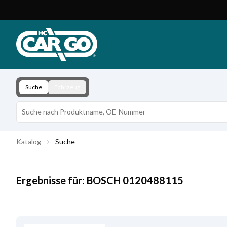
Produktkatalog
Download
Kontakt
Suche
Fahrzeug
Katalog
Suche
Ergebnisse für:
BOSCH
0120488115