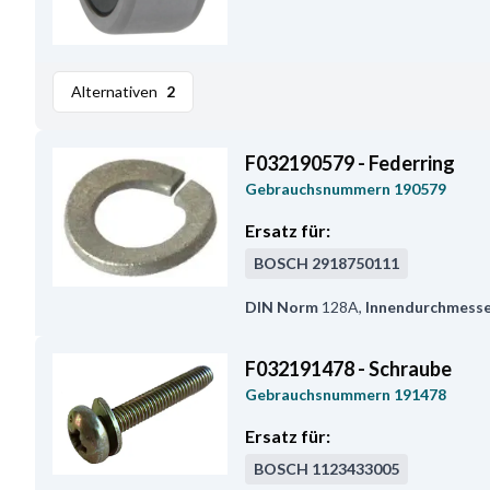
Alternativen
2
F032190579 - Federring
Gebrauchsnummern
190579
Ersatz für:
BOSCH
2918750111
DIN Norm
128A
,
Innendurchmess
F032191478 - Schraube
Gebrauchsnummern
191478
Ersatz für:
BOSCH
1123433005