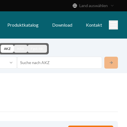
Land auswählen
Produktkatalog
Download
Kontakt
AKZ
KBA
Fgst.-Nr.