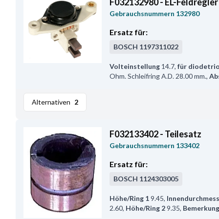
F032132980 - EL-Feldregler
Gebrauchsnummern
132980
Ersatz für:
BOSCH
1197311022
Volteinstellung
14.7
,
für diodetri
Ohm. Schleifring A.D. 28.00 mm.
,
Ab
Alternativen
2
F032133402 - Teilesatz
Gebrauchsnummern
133402
Ersatz für:
BOSCH
1124303005
Höhe/Ring 1
9.45
,
Innendurchmess
2.60
,
Höhe/Ring 2
9.35
,
Bemerkun