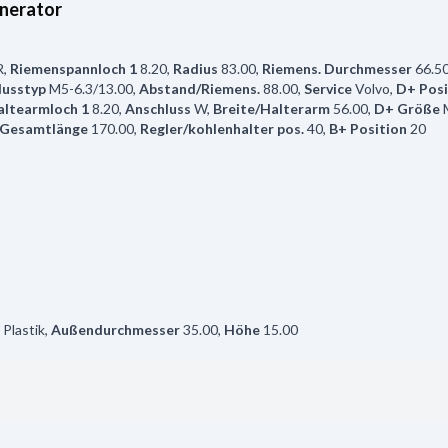
nerator
R
,
Riemenspannloch 1
8.20
,
Radius
83.00
,
Riemens. Durchmesser
66.5
lusstyp
M5-6.3/13.00
,
Abstand/Riemens.
88.00
,
Service
Volvo
,
D+ Posi
ltearmloch 1
8.20
,
Anschluss
W
,
Breite/Halterarm
56.00
,
D+ Größe
Gesamtlänge
170.00
,
Regler/kohlenhalter pos.
40
,
B+ Position
20
Plastik
,
Außendurchmesser
35.00
,
Höhe
15.00