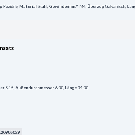
p
Pozidriv
,
Material
Stahl
,
Gewinde/mm/"
M4
,
Überzug
Galvanisch
,
Län
rnsatz
er
5.15
,
Außendurchmesser
6.00
,
Länge
34.00
120905029