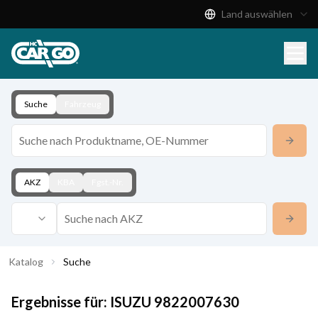
Land auswählen
Produktkatalog
Download
Kontakt
Suche
Fahrzeug
AKZ
KBA
Fgst.-Nr.
Katalog
Suche
Ergebnisse für:
ISUZU
9822007630