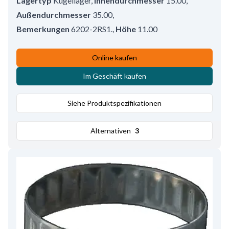
Lagertyp
Kugellager
,
Innendurchmesser
15.00
,
Außendurchmesser
35.00
,
Bemerkungen
6202-2RS1.
,
Höhe
11.00
Online kaufen
Im Geschäft kaufen
Siehe Produktspezifikationen
Alternativen
3