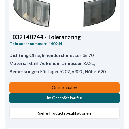
F032140244 - Toleranzring
Gebrauchsnummern
140244
Dichtung
Ohne
,
Innendurchmesser
36.70
,
Material
Stahl
,
Außendurchmesser
37.20
,
Bemerkungen
Für Lager 6202, 6300.
,
Höhe
9.20
Online kaufen
Im Geschäft kaufen
Siehe Produktspezifikationen