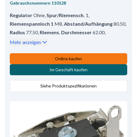
Gebrauchsnummern
110128
Regulator
Ohne
,
Spur/Riemensch.
1
,
Riemenspannloch 1
M8
,
Abstand/Aufhängung
80.50
,
Radius
77.50
,
Riemens. Durchmesser
62.00
,
Prod. info
BN
,
Montagelochgröße/Hinten
8.00
,
Mehr anzeigen
Riemens.
Riemenscheibe
,
Abstand/Riemens.
42.00
,
Service
Nissan, Chevrolet, Sabaru
,
D+ Position
52
,
Online kaufen
Anschluss Nr. 1
PL06
,
Lüfter
EF
,
Radius 2
77.50
,
Im Geschäft kaufen
B+
M5
,
Umlaufsrichtung
CR
,
Größe Haltearmloch 1
8.00
,
Breite/Halterarm
13.00
,
Siehe Produktspezifikationen
D+ Größe
Stecker
,
Volt
14
,
Amp.
35
,
Riemenspannloch Position
60
,
Gesamtlänge
161.00
,
Regler/kohlenhalter pos.
50
,
B+ Position
15