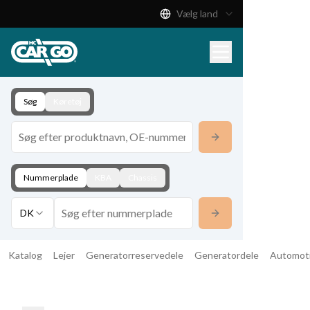
Vælg land
Produktkatalog
Download
Kontakt
Søg
Køretøj
Nummerplade
KBA
Chassis
DK
Katalog
Lejer
Generatorreservedele
Generatordele
Automot