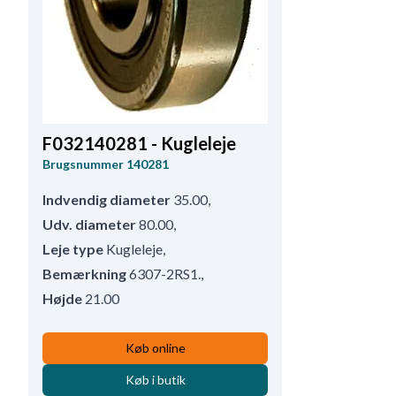
F032140281 - Kugleleje
Brugsnummer
140281
Indvendig diameter
35.00
,
Udv. diameter
80.00
,
Leje type
Kugleleje
,
Bemærkning
6307-2RS1.
,
Højde
21.00
Køb online
Køb i butik