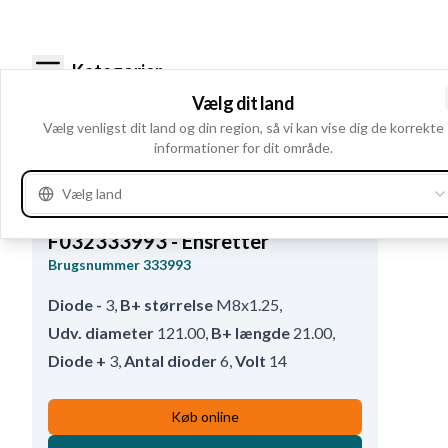
Kategorier
Vælg dit land
Diodebroer
Vælg venligst dit land og din region, så vi kan vise dig de korrekte
informationer for dit område.
Vælg land
F032333993 - Ensretter
Brugsnummer
333993
Diode -
3
,
B+ størrelse
M8x1.25
,
Udv. diameter
121.00
,
B+ længde
21.00
,
Diode +
3
,
Antal dioder
6
,
Volt
14
Køb online