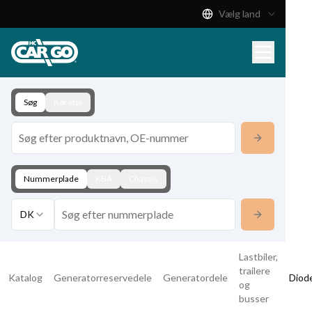
Vælg land
Produktkatalog
Download
Kontakt
Søg
Køretøj
Nummerplade
KBA
Chassis
DK
Lastbiler,
trailere
Katalog
Generatorreservedele
Generatordele
Diod
og
busser