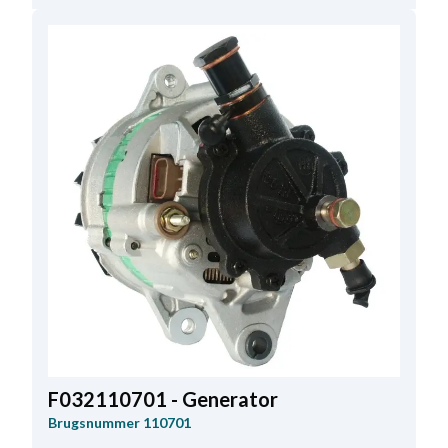
Bemærkning
Erstatter: 27SI. Akseldiameter: 22,00
mm. Blæsevinge: HC-CARGO 131854.
,
B+ Placering
57
F032110701 - Generator
Brugsnummer
110701