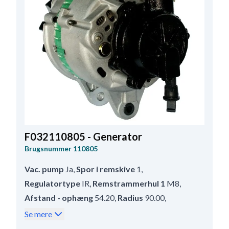
F032110805 - Generator
Brugsnummer
110805
Vac. pump
Ja
,
Spor i remskive
1
,
Regulatortype
IR
,
Remstrammerhul 1
M8
,
Afstand - ophæng
54.20
,
Radius
90.00
,
Remskivediameter
95.00
,
Prod. info
BN
,
Se mere
Størrelse Bøjlehul - bag
8.50
,
Remskive
P
,