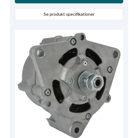
Amp.
40
,
Remstrammerhul plac.
57
,
Totallængde
175.50
,
Relæ/kulholder plac.
25
,
Se produkt specifikationer
B+ Placering
10