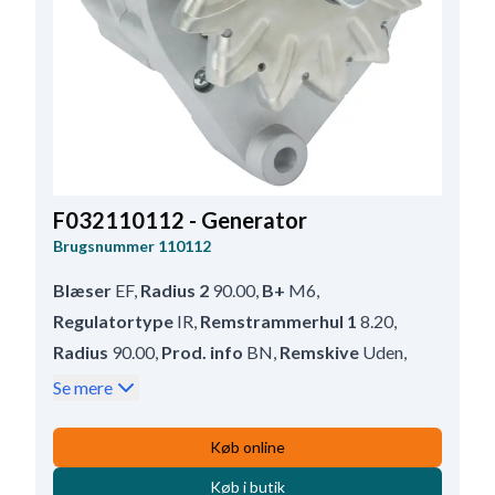
F032110112 - Generator
Brugsnummer
110112
Blæser
EF
,
Radius 2
90.00
,
B+
M6
,
Regulatortype
IR
,
Remstrammerhul 1
8.20
,
Radius
90.00
,
Prod. info
BN
,
Remskive
Uden
,
W stiktype
M5
,
Se mere
Størrelse Holdearmshul 1
11.50
,
Terminal
W
,
Servicerer
Volvo
,
Bredde - holdearm
51.00
,
Køb online
D+ størrelse
M4
,
D+ Position
55
,
Volt
28
,
Køb i butik