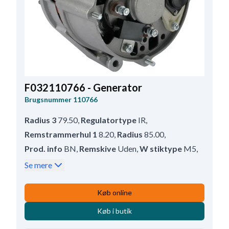
F032110766 - Generator
Brugsnummer
110766
Radius 3
79.50
,
Regulatortype
IR
,
Remstrammerhul 1
8.20
,
Radius
85.00
,
Prod. info
BN
,
Remskive
Uden
,
W stiktype
M5
,
Servicerer
Atlas Copco, Iveco, Mercedes
,
Se mere
D+ Position
43
,
Radius 2
79.50
,
B+
M6
,
Rotation
CR
,
Remstrammerhul 2
8.20
,
Køb online
Størrelse Holdearmshul 1
8.20
,
Terminal
W
,
Køb i butik
Bredde - holdearm
56.00
,
D+ størrelse
M4
,