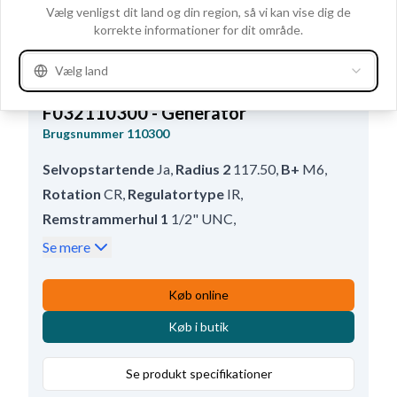
Clo
Vælg venligst dit land og din region, så vi kan vise dig de
korrekte informationer for dit område.
Vælg land
F032110300 - Generator
Brugsnummer
110300
Selvopstartende
Ja
,
Radius 2
117.50
,
B+
M6
,
Rotation
CR
,
Regulatortype
IR
,
Remstrammerhul 1
1/2" UNC
,
Afstand - ophæng
103.00
,
Radius
116.00
,
Se mere
Prod. info
BN
,
Størrelse Bøjlehul - bag
13.00
,
Remskive
Uden
,
Køb online
Størrelse Holdearmshul 1
12.00
,
Terminal
W
,
Køb i butik
Servicerer
International, Case
,
Bredde - holdearm
12.00
,
Volt
28
,
Amp.
65
,
Se produkt specifikationer
Remstrammerhul plac.
60
,
Totallængde
226.50
,