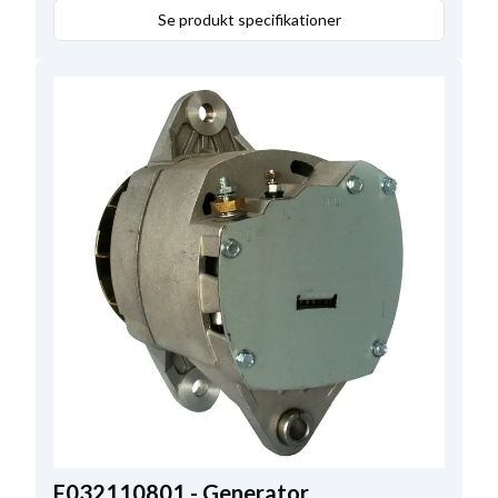
Volt
28
,
Amp.
27
,
Remstrammerhul plac.
10;50
,
Se produkt specifikationer
Totallængde
170.00
,
Relæ/kulholder plac.
15
,
B+ Placering
60
F032110801 - Generator