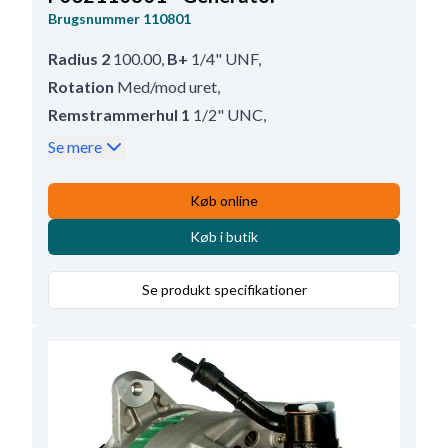
Brugsnummer
110801
Radius 2
100.00
,
B+
1/4" UNF
,
Rotation
Med/mod uret
,
Remstrammerhul 1
1/2" UNC
,
Afstand - ophæng
100.00
,
Radius
100.00
,
Se mere
Prod. info
BN
,
Remskive
Uden
,
W stiktype
10-24 UNC
,
Køb online
Størrelse Holdearmshul 1
13.00
,
Terminal
W
,
Køb i butik
Servicerer
Fiat-Allis, International, Cummins,
Caterpillar, Atlas Corpo, Case
,
Se produkt specifikationer
Bredde - holdearm
14.80
,
Volt
28
,
Amp.
45
,
Remstrammerhul plac.
60
,
Totallængde
270.00
,
B+ Placering
55