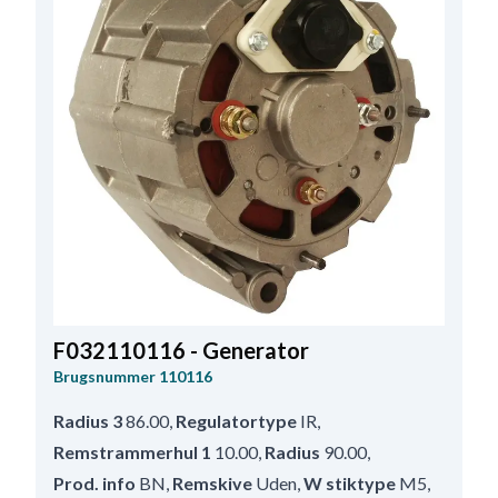
F032110116 - Generator
Brugsnummer
110116
Radius 3
86.00
,
Regulatortype
IR
,
Remstrammerhul 1
10.00
,
Radius
90.00
,
Prod. info
BN
,
Remskive
Uden
,
W stiktype
M5
,