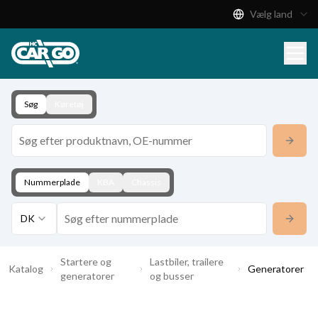
Vælg land
Produktkatalog
Download
Kontakt
Søg
Køretøj
Nummerplade
KBA
Chassis
DK
Startere og
Lastbiler, trailere
Katalog
Generatorer
generatorer
og busser