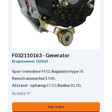
F032110163 - Generator
Brugsnummer
110163
Spor i remskive
M10
,
Regulatortype
IR
,
Remstrammerhul 1
M8
,
Afstand - ophæng
67.50
,
Radius
81.00
,
Remskivediameter
73.00
,
Prod. info
BN
,
Se mere
Størrelse Bøjlehul - bag
10.00
,
Remskive
DP
,
W stiktype
M5
,
Remskiveafstand
48.70
,
Køb online