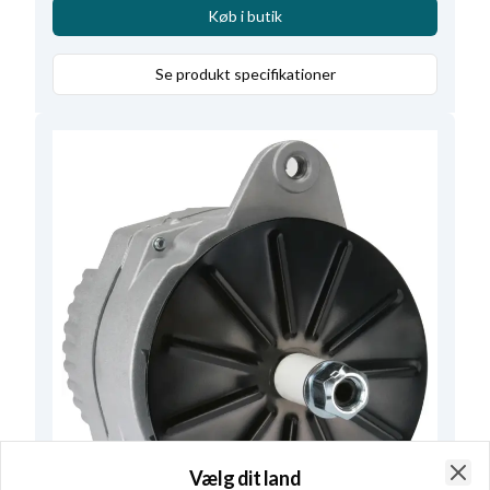
Servicerer
Renault
,
D+ Position
15
,
Blæser
EF
,
Køb i butik
Radius 2
86.50
,
B+
M6
,
Rotation
CR
,
Størrelse Holdearmshul 1
11.00
,
Terminal
W
,
Se produkt specifikationer
Bredde - holdearm
27.20
,
D+ størrelse
M5/13.00
,
Volt
28
,
Amp.
45
,
Remstrammerhul plac.
3
,
Totallængde
172.50
,
Relæ/kulholder plac.
60
,
B+ Placering
45
Vælg dit land