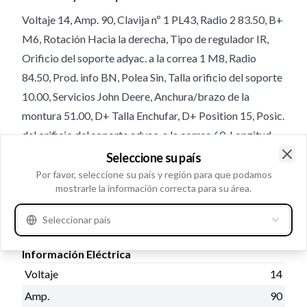
Voltaje 14, Amp. 90, Clavija nº 1 PL43, Radio 2 83.50, B+
M6, Rotación Hacia la derecha, Tipo de regulador IR,
Orificio del soporte adyac. a la correa 1 M8, Radio
84.50, Prod. info BN, Polea Sin, Talla orificio del soporte
10.00, Servicios John Deere, Anchura/brazo de la
montura 51.00, D+ Talla Enchufar, D+ Position 15, Posic.
del orificio del soporte adyac. a la correa 60, Longitud
total 167.00, Reg./posic. de la caja de las escobillas 15,
Seleccione su país
Clo
B+ Posición 10
Por favor, seleccione su país y región para que podamos
mostrarle la información correcta para su área.
Información del producto
Seleccionar país
Información Eléctrica
Voltaje
14
Amp.
90