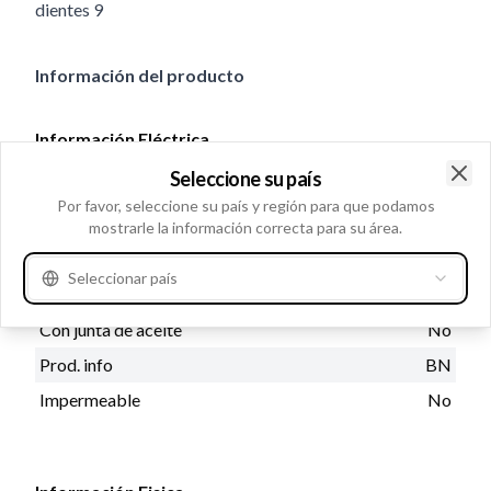
dientes 9
Información del producto
Información Eléctrica
Kw
4.0
Seleccione su país
Clo
Voltaje
24
Por favor, seleccione su país y región para que podamos
mostrarle la información correcta para su área.
Seleccionar país
Información de Catalogos
Con junta de aceite
No
Prod. info
BN
Impermeable
No