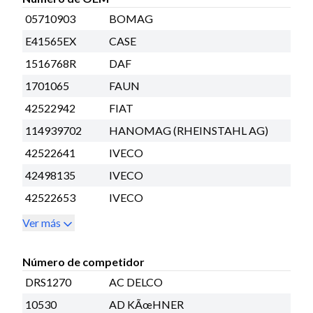
05710903
BOMAG
E41565EX
CASE
1516768R
DAF
1701065
FAUN
42522942
FIAT
114939702
HANOMAG (RHEINSTAHL AG)
42522641
IVECO
42498135
IVECO
42522653
IVECO
Ver más
Número de competidor
DRS1270
AC DELCO
10530
AD KÃœHNER