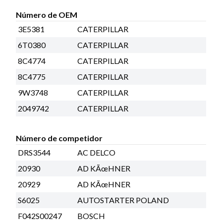
Número de OEM
3E5381
CATERPILLAR
6T0380
CATERPILLAR
8C4774
CATERPILLAR
8C4775
CATERPILLAR
9W3748
CATERPILLAR
2049742
CATERPILLAR
Número de competidor
DRS3544
AC DELCO
20930
AD KÃœHNER
20929
AD KÃœHNER
S6025
AUTOSTARTER POLAND
F042S00247
BOSCH