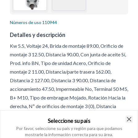
Números de uso
110944
Detalles y descripción
Kw 5.5, Voltaje 24, Brida de montaje 89.00, Orificio de
montaje 3 12.50, Distancia 90.00, Con junta de aceite Sí,
Prod. info BN, Tipo de unidad Acero, Orificio de
montaje 2 11.00, Distancia/parte trasera 162.00,
Distancia 2 127.00, Distancia 3 90.00, Distancia de
accionamiento 47.50, Impermeable No, Terminal 50 M5,
B+ M10, Tipo de embrague Mojado, Rotación Hacia la
derecha, Nº de orificios de montaje 3 (0), Distancia
delantero 73.50, Longitud total 322.00, Reg./posic. de la
Seleccione su país
caja de las escobillas 35, Orificio de montaje 1 11.00,
Clo
Por favor, seleccione su país y región para que podamos
Mounting Holes with Thread 0, Nº de orificios de
mostrarle la información correcta para su área.