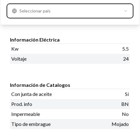
montaje 3, Tipo de engranaje GR, No. de dientes 10
Seleccionar país
Información del producto
Información Eléctrica
Kw
5.5
Voltaje
24
Información de Catalogos
Con junta de aceite
Sí
Prod. info
BN
Impermeable
No
Tipo de embrague
Mojado