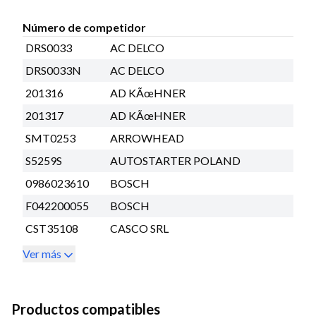
Número de competidor
DRS0033
AC DELCO
DRS0033N
AC DELCO
201316
AD KÃœHNER
201317
AD KÃœHNER
SMT0253
ARROWHEAD
S5259S
AUTOSTARTER POLAND
0986023610
BOSCH
F042200055
BOSCH
CST35108
CASCO SRL
Ver más
Productos compatibles