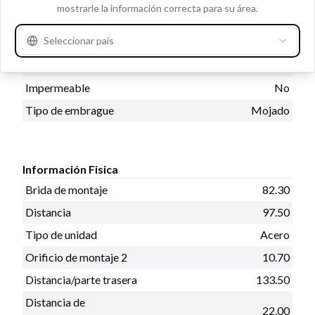
mostrarle la información correcta para su área.
Información de Catalogos
Seleccionar país
Con junta de aceite
No
Prod. info
BN
Impermeable
No
Tipo de embrague
Mojado
Información Fisica
Brida de montaje
82.30
Distancia
97.50
Tipo de unidad
Acero
Orificio de montaje 2
10.70
Distancia/parte trasera
133.50
Distancia de
22.00