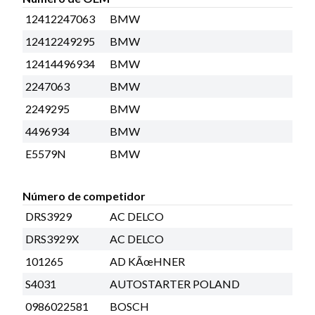
12412247063
BMW
12412249295
BMW
12414496934
BMW
2247063
BMW
2249295
BMW
4496934
BMW
E5579N
BMW
Número de competidor
DRS3929
AC DELCO
DRS3929X
AC DELCO
101265
AD KÃœHNER
S4031
AUTOSTARTER POLAND
0986022581
BOSCH