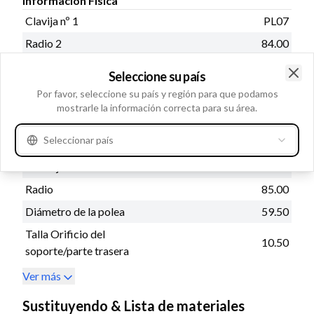
Información Fisica
Clavija nº 1
PL07
Radio 2
84.00
B+
M8x1.25
Seleccione su país
Ranuras/polea
7
Clo
Por favor, seleccione su país y región para que podamos
mostrarle la información correcta para su área.
Orificio del soporte adyac.
M8
a la correa 1
Seleccionar país
Distancia del soporte de
81.00
montaje
Radio
85.00
Diámetro de la polea
59.50
Talla Orificio del
10.50
soporte/parte trasera
Ver más
Sustituyendo & Lista de materiales