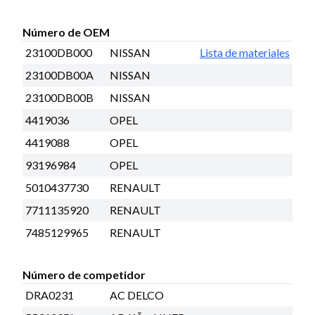
Número de OEM
23100DB000
NISSAN
Lista de materiales
23100DB00A
NISSAN
23100DB00B
NISSAN
4419036
OPEL
4419088
OPEL
93196984
OPEL
5010437730
RENAULT
7711135920
RENAULT
7485129965
RENAULT
Número de competidor
DRA0231
AC DELCO