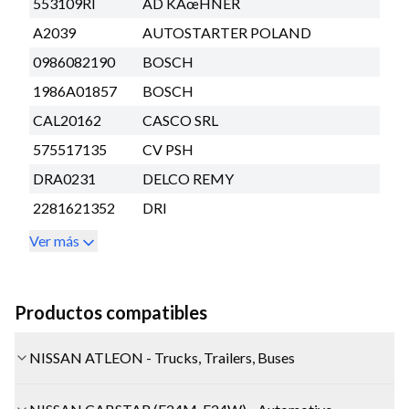
553109RI
AD KÃœHNER
A2039
AUTOSTARTER POLAND
0986082190
BOSCH
1986A01857
BOSCH
CAL20162
CASCO SRL
575517135
CV PSH
DRA0231
DELCO REMY
2281621352
DRI
Ver más
Productos compatibles
NISSAN ATLEON - Trucks, Trailers, Buses